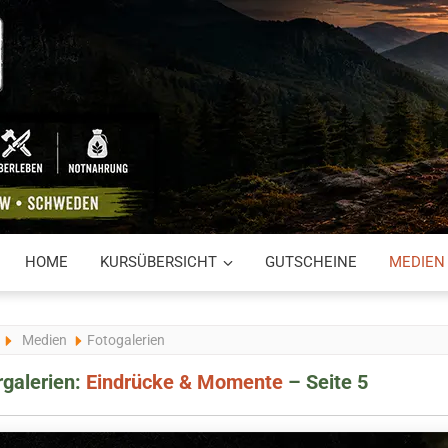
HOME
KURSÜBERSICHT
GUTSCHEINE
MEDIEN
Medien
Fotogalerien
rgalerien:
Eindrücke & Momente
– Seite 5