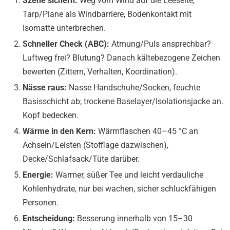
Szene sichern:
Weg vom Wind auf die Leeseite,
Tarp/Plane als Windbarriere, Bodenkontakt mit
Isomatte unterbrechen.
Schneller Check (ABC):
Atmung/Puls ansprechbar?
Luftweg frei? Blutung? Danach kältebezogene Zeichen
bewerten (Zittern, Verhalten, Koordination).
Nässe raus:
Nasse Handschuhe/Socken, feuchte
Basisschicht ab; trockene Baselayer/Isolationsjacke an.
Kopf bedecken.
Wärme in den Kern:
Wärmflaschen 40–45 °C an
Achseln/Leisten (Stofflage dazwischen),
Decke/Schlafsack/Tüte darüber.
Energie:
Warmer, süßer Tee und leicht verdauliche
Kohlenhydrate, nur bei wachen, sicher schluckfähigen
Personen.
Entscheidung:
Besserung innerhalb von 15–30