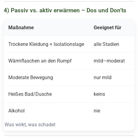
4) Passiv vs. aktiv erwärmen – Dos und Don’ts
Maßnahme
Geeignet für
H
Trockene Kleidung + Isolationslage
alle Stadien
B
Wärmflaschen an den Rumpf
mild–moderat
N
Moderate Bewegung
nur mild
E
Heißes Bad/Dusche
keins
G
Alkohol
nie
G
Was wirkt, was schadet