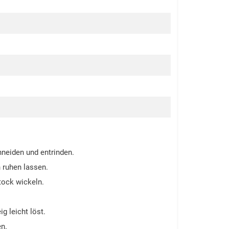
hneiden und entrinden.
 ruhen lassen.
tock wickeln.
g leicht löst.
n.