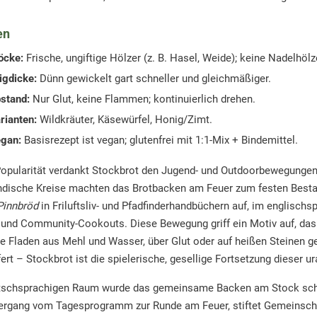
en
öcke:
Frische, ungiftige Hölzer (z. B. Hasel, Weide); keine Nadelhölz
igdicke:
Dünn gewickelt gart schneller und gleichmäßiger.
stand:
Nur Glut, keine Flammen; kontinuierlich drehen.
rianten:
Wildkräuter, Käsewürfel, Honig/Zimt.
gan:
Basisrezept ist vegan; glutenfrei mit 1:1-Mix + Bindemittel.
opularität verdankt Stockbrot den Jugend- und Outdoorbewegungen 
dische Kreise machten das Brotbacken am Feuer zum festen Bestand
Pinnbröd
in Friluftsliv- und Pfadfinderhandbüchern auf, im englisch
und Community-Cookouts. Diese Bewegung griff ein Motiv auf, das w
e Fladen aus Mehl und Wasser, über Glut oder auf heißen Steinen ge
fert – Stockbrot ist die spielerische, gesellige Fortsetzung dieser ur
tschsprachigen Raum wurde das gemeinsame Backen am Stock schnel
ergang vom Tagesprogramm zur Runde am Feuer, stiftet Gemeinscha