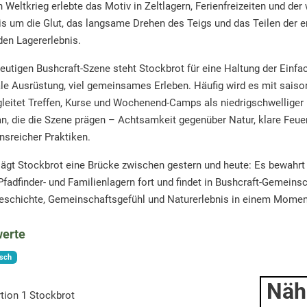
 Weltkrieg erlebte das Motiv in Zeltlagern, Ferienfreizeiten und d
is um die Glut, das langsame Drehen des Teigs und das Teilen der 
en Lagererlebnis.
heutigen Bushcraft-Szene steht Stockbrot für eine Haltung der Einf
e Ausrüstung, viel gemeinsames Erleben. Häufig wird es mit saiso
leitet Treffen, Kurse und Wochenend-Camps als niedrigschwelliger 
n, die die Szene prägen – Achtsamkeit gegenüber Natur, klare Feue
onsreicher Praktiken.
ägt Stockbrot eine Brücke zwischen gestern und heute: Es bewahrt
 Pfadfinder- und Familienlagern fort und findet in Bushcraft-Gemein
geschichte, Gemeinschaftsgefühl und Naturerlebnis in einem Momen
erte
isch
Näh
tion 1 Stockbrot