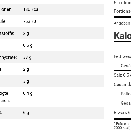
6 portio
lorien:
180 kcal
Portion
ule:
753 kJ
Angaben 
Kalo
tstoffe:
2 g
0.5 g
Fett Ge
nhydrate:
33 g
Gesät
r:
2 g
Salz
0.5 
3 g
Gesamtk
tigte
0.4 g
Balla
uren:
Gesa
ß:
6 g
Eiweiß
6
* Referenz
2000 kcal)