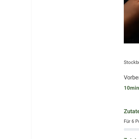
Stockbr
Vorbe
10
mi
Zutat
Für
6
P