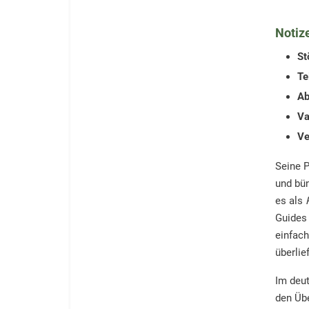
Notiz
St
Te
Ab
Va
Ve
Seine P
und bün
es als
Guides 
einfach
überlie
Im deu
den Üb