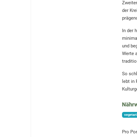
Zweiten
der Kre
prägend
In der 
minimal
und beg
Werte a
traditi
So schl
lebt in
Kultur
Nährw
vegetar
Pro Por