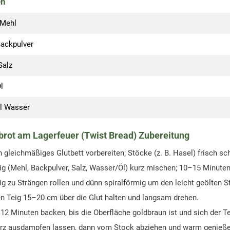
en
Mehl
ackpulver
Salz
l
l
Wasser
brot am Lagerfeuer (Twist Bread) Zubereitung
n gleichmäßiges Glutbett vorbereiten; Stöcke (z. B. Hasel) frisch sc
ig (Mehl, Backpulver, Salz, Wasser/Öl) kurz mischen; 10–15 Minuten
ig zu Strängen rollen und dünn spiralförmig um den leicht geölten S
n Teig 15–20 cm über die Glut halten und langsam drehen.
12 Minuten backen, bis die Oberfläche goldbraun ist und sich der Tei
rz ausdampfen lassen, dann vom Stock abziehen und warm genieße