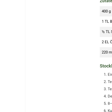
Zutat
400
g
1
TL
B
½
TL
2
EL
Ö
220
m
Stock
Ei
Te
Te
De
8–
Ku