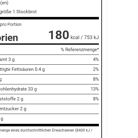
n(en)
sgröße
1 Stockbrot
pro Portion
180
rien
kcal / 753 kJ
% Referenzmenge*
samt
3 g
4%
tigte Fettsäuren 0.4 g
2%
g
8%
ohlenhydrate
33 g
13%
ststoffe 2 g
8%
mtzucker 2 g
 g
menge eines durchschnittlichen Erwachsenen (8400 kJ /
.