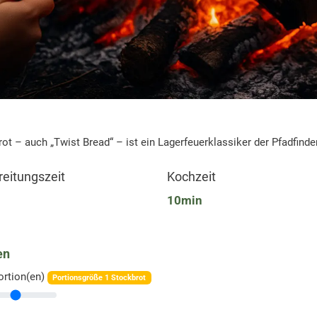
ot – auch „Twist Bread“ – ist ein Lagerfeuerklassiker der Pfadfinde
reitungszeit
Kochzeit
n
10
min
en
ortion(en)
Portionsgröße
1 Stockbrot