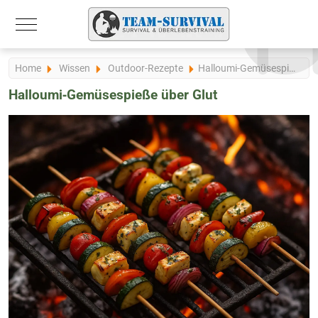
Mobile Menu Toggle
Home
Wissen
Outdoor-Rezepte
Halloumi‑Gemüsespieße über Glut
Halloumi‑Gemüsespieße über Glut