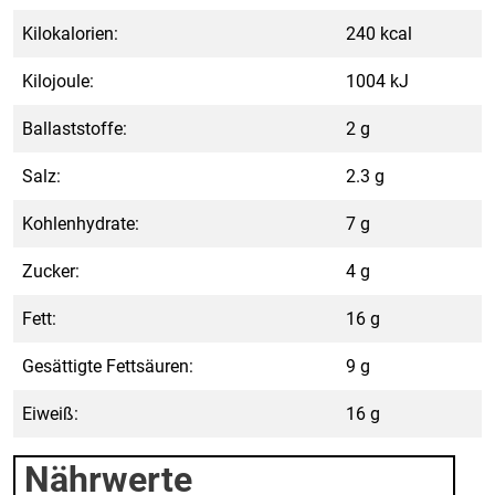
Kilokalorien:
240 kcal
Kilojoule:
1004 kJ
Ballaststoffe:
2 g
Salz:
2.3 g
Kohlenhydrate:
7 g
Zucker:
4 g
Fett:
16 g
Gesättigte Fettsäuren:
9 g
Eiweiß:
16 g
Nährwerte