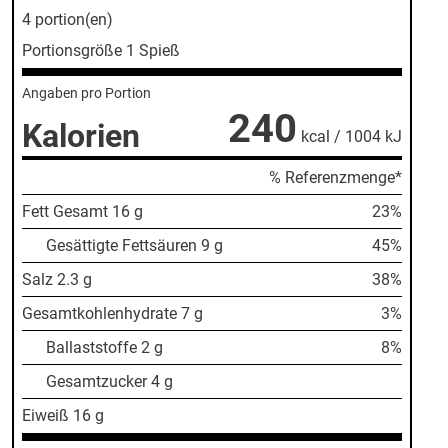
4 portion(en)
Portionsgröße
1 Spieß
Angaben pro Portion
240
Kalorien
kcal / 1004 kJ
% Referenzmenge*
Fett Gesamt
16 g
23%
Gesättigte Fettsäuren 9 g
45%
Salz
2.3 g
38%
Gesamtkohlenhydrate
7 g
3%
Ballaststoffe 2 g
8%
Gesamtzucker 4 g
Eiweiß
16 g