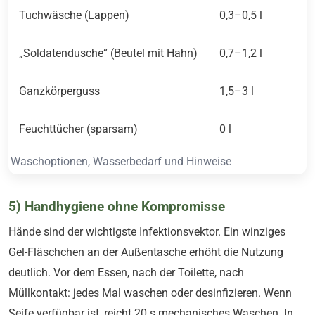
Tuchwäsche (Lappen)
0,3–0,5 l
„Soldatendusche“ (Beutel mit Hahn)
0,7–1,2 l
Ganzkörperguss
1,5–3 l
Feuchttücher (sparsam)
0 l
Waschoptionen, Wasserbedarf und Hinweise
5) Handhygiene ohne Kompromisse
Hände sind der wichtigste Infektionsvektor. Ein winziges
Gel-Fläschchen an der Außentasche erhöht die Nutzung
deutlich. Vor dem Essen, nach der Toilette, nach
Müllkontakt: jedes Mal waschen oder desinfizieren. Wenn
Seife verfügbar ist, reicht 20 s mechanisches Waschen. In