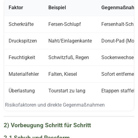
Faktor
Beispiel
Gegenmaßnahme
Scherkräfte
Fersen-Schlupf
Fersenhalt-Schn
Druckspitzen
Naht/Einlagenkante
Donut-Pad (Moles
Feuchtigkeit
Schwitzfuß, Regen
Sockenwechsel, T
Materialfehler
Falten, Kiesel
Sofort entfernen
Überlastung
Tourstart zu lang
Etappen staffeln
Risikofaktoren und direkte Gegenmaßnahmen
2) Vorbeugung Schritt für Schritt
2.1 Schuh und Passform