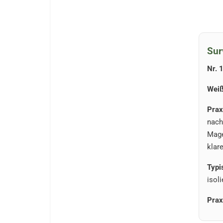
Sur
Nr. 
Weiß
Prax
nach
Mage
klar
Typi
isoli
Prax