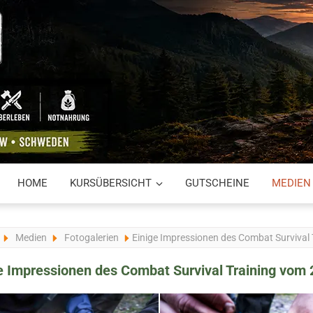
HOME
KURSÜBERSICHT
GUTSCHEINE
MEDIEN
Medien
Fotogalerien
Einige Impressionen des Combat Survival
e Impressionen des Combat Survival Training vom 