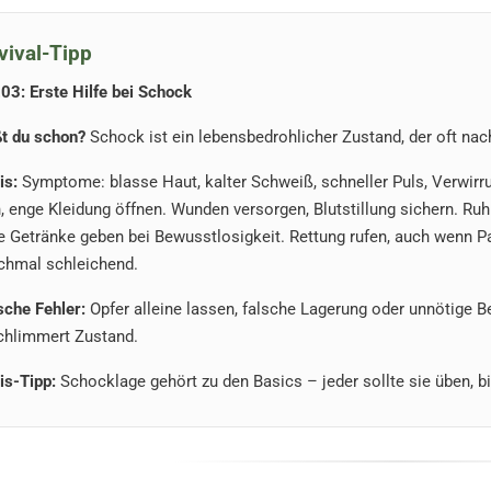
vival-Tipp
203: Erste Hilfe bei Schock
t du schon?
Schock ist ein lebensbedrohlicher Zustand, der oft nach
is:
Symptome: blasse Haut, kalter Schweiß, schneller Puls, Verwirrun
, enge Kleidung öffnen. Wunden versorgen, Blutstillung sichern. Ru
e Getränke geben bei Bewusstlosigkeit. Rettung rufen, auch wenn Pat
hmal schleichend.
sche Fehler:
Opfer alleine lassen, falsche Lagerung oder unnötige
chlimmert Zustand.
is-Tipp:
Schocklage gehört zu den Basics – jeder sollte sie üben, bi