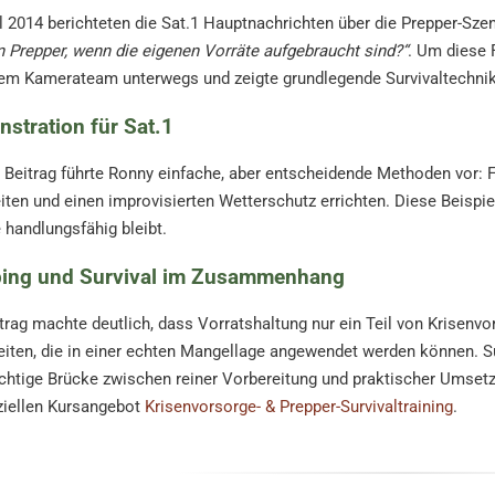
l 2014 berichteten die Sat.1 Hauptnachrichten über die Prepper-Szen
Prepper, wenn die eigenen Vorräte aufgebraucht sind?“
. Um diese 
nem Kamerateam unterwegs und zeigte grundlegende Survivaltechni
stration für Sat.1
 Beitrag führte Ronny einfache, aber entscheidende Methoden vor:
iten und einen improvisierten Wetterschutz errichten. Diese Beispi
 handlungsfähig bleibt.
ing und Survival im Zusammenhang
trag machte deutlich, dass Vorratshaltung nur ein Teil von Krisenv
eiten, die in einer echten Mangellage angewendet werden können. Su
chtige Brücke zwischen reiner Vorbereitung und praktischer Umsetz
ziellen Kursangebot
Krisenvorsorge- & Prepper-Survivaltraining
.