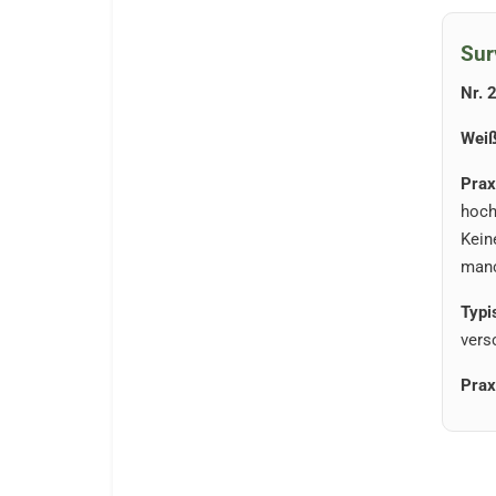
Sur
Nr. 
Weiß
Prax
hoch
Kein
manc
Typi
vers
Prax