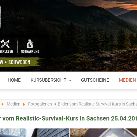
HOME
KURSÜBERSICHT
GUTSCHEINE
MEDIEN
Medien
Fotogalerien
Bilder vom Realistic-Survival-Kurs in Sac
r vom Realistic-Survival-Kurs in Sachsen 25.04.20