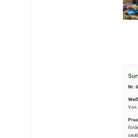
Sur
Nr. 
Weiß
Von 
Prax
förd
saub