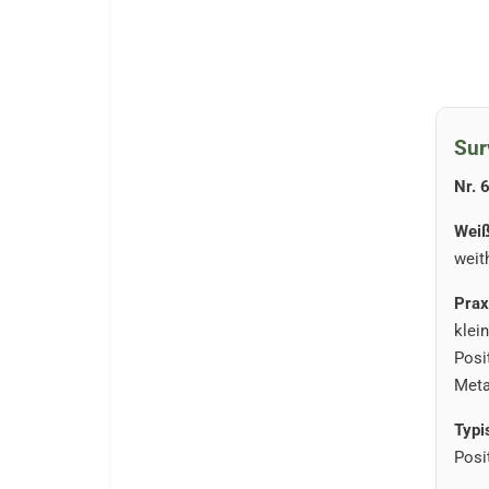
Sur
Nr. 
Weiß
weit
Prax
klei
Posi
Meta
Typi
Posi