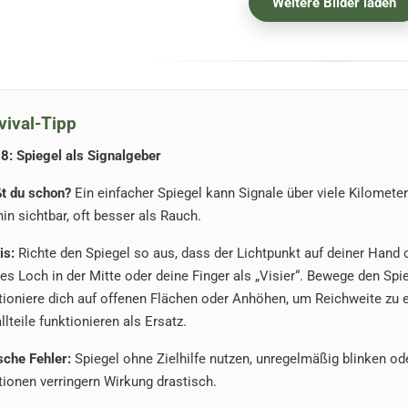
Weitere Bilder laden
vival-Tipp
68: Spiegel als Signalgeber
t du schon?
Ein einfacher Spiegel kann Signale über viele Kilometer
hin sichtbar, oft besser als Rauch.
is:
Richte den Spiegel so aus, dass der Lichtpunkt auf deiner Hand o
nes Loch in der Mitte oder deine Finger als „Visier“. Bewege den Spi
tioniere dich auf offenen Flächen oder Anhöhen, um Reichweite zu
llteile funktionieren als Ersatz.
sche Fehler:
Spiegel ohne Zielhilfe nutzen, unregelmäßig blinken od
tionen verringern Wirkung drastisch.