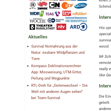
einen J
Schmidt
Inter
His op
special
Aktuelles
surviva
wood.
Survival Notnahrung aus der
Natur: essbare Wildpflanzen und
Mr Schm
Tiere
remote 
Kompass Deklinationsrechner
really 
App: Missweisung, UTM-Gitter,
like Ge
Peilung und Wegpunkte
Inter
RTL-Dreh für „Seitenwechsel – Die
Welt mit anderen Augen sehen“
Die Ein
bei Team-Survival
geteilt
andere