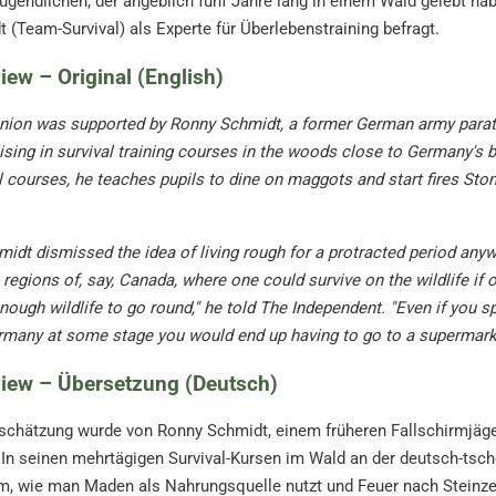
ugendlichen, der angeblich fünf Jahre lang in einem Wald gelebt h
 (Team-Survival) als Experte für Überlebenstraining befragt.
view – Original (English)
inion was supported by Ronny Schmidt, a former German army paratr
ising in survival training courses in the woods close to Germany's 
l courses, he teaches pupils to dine on maggots and start fires Ston
idt dismissed the idea of living rough for a protracted period any
regions of, say, Canada, where one could survive on the wildlife if on
enough wildlife to go round," he told The Independent. "Even if you sp
rmany at some stage you would end up having to go to a supermarket. 
view – Übersetzung (Deutsch)
schätzung wurde von Ronny Schmidt, einem früheren Fallschirmjäge
. In seinen mehrtägigen Survival-Kursen im Wald an der deutsch-tsc
m, wie man Maden als Nahrungsquelle nutzt und Feuer nach Steinze