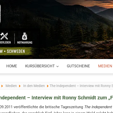
HOME
KURSÜBERSICHT
GUTSCHEINE
MEDIEN
Medien
In den Medien
The Independent – Interview mit Ronny 
ndependent – Interview mit Ronny Schmidt zum „F
9.2011 veröffentlichte die britische Tageszeitung
The Independent