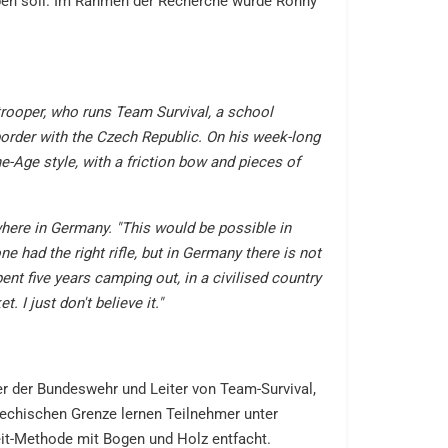
aben soll. Im Rahmen der Recherche wurde Ronny
ooper, who runs Team Survival, a school
border with the Czech Republic. On his week-long
e-Age style, with a friction bow and pieces of
where in Germany. "This would be possible in
e had the right rifle, but in Germany there is not
ent five years camping out, in a civilised country
I just don't believe it."
r der Bundeswehr und Leiter von Team-Survival,
hechischen Grenze lernen Teilnehmer unter
it-Methode mit Bogen und Holz entfacht.