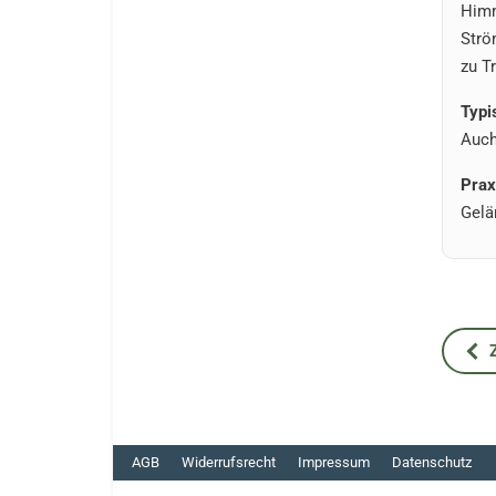
Himm
Strö
zu T
Typi
Auch
Prax
Gelä
Vorh
AGB
Widerrufsrecht
Impressum
Datenschutz