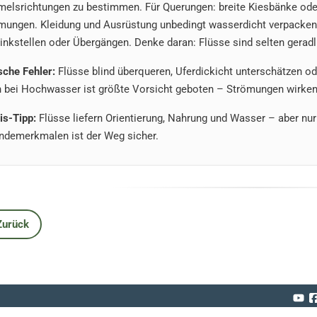
elsrichtungen zu bestimmen. Für Querungen: breite Kiesbänke oder 
mungen. Kleidung und Ausrüstung unbedingt wasserdicht verpacken.
rinkstellen oder Übergängen. Denke daran: Flüsse sind selten geradl
sche Fehler:
Flüsse blind überqueren, Uferdickicht unterschätzen ode
 bei Hochwasser ist größte Vorsicht geboten – Strömungen wirken 
is-Tipp:
Flüsse liefern Orientierung, Nahrung und Wasser – aber nu
ndemerkmalen ist der Weg sicher.
Zurück
eriger Beitrag: The Telegraph – Interview mit Ronny Schmidt zum 