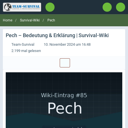
Survival-Wiki
Pech
Home
Pech
– Bedeutung & Erklärung | Survival-Wiki
Team-Survival
10. November 2024 um 16:48
2.199 mal gelesen