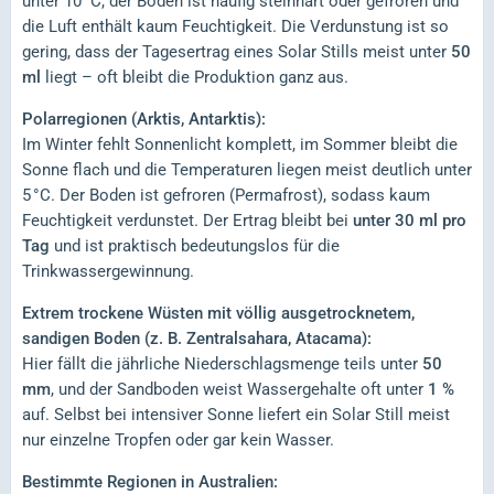
unter 10 °C, der Boden ist häufig steinhart oder gefroren und
die Luft enthält kaum Feuchtigkeit. Die Verdunstung ist so
gering, dass der Tagesertrag eines Solar Stills meist unter
50
ml
liegt – oft bleibt die Produktion ganz aus.
Polarregionen (Arktis, Antarktis):
Im Winter fehlt Sonnenlicht komplett, im Sommer bleibt die
Sonne flach und die Temperaturen liegen meist deutlich unter
5 °C. Der Boden ist gefroren (Permafrost), sodass kaum
Feuchtigkeit verdunstet. Der Ertrag bleibt bei
unter 30 ml pro
Tag
und ist praktisch bedeutungslos für die
Trinkwassergewinnung.
Extrem trockene Wüsten mit völlig ausgetrocknetem,
sandigen Boden (z. B. Zentralsahara, Atacama):
Hier fällt die jährliche Niederschlagsmenge teils unter
50
mm
, und der Sandboden weist Wassergehalte oft unter
1 %
auf. Selbst bei intensiver Sonne liefert ein Solar Still meist
nur einzelne Tropfen oder gar kein Wasser.
Bestimmte Regionen in Australien: