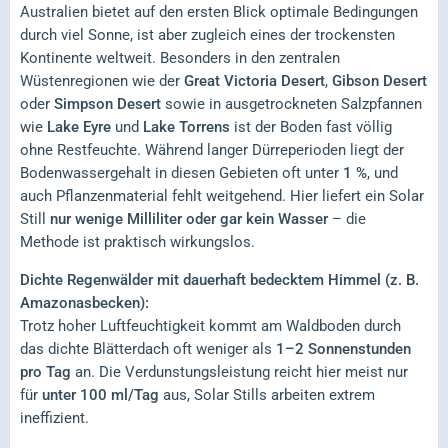
Australien bietet auf den ersten Blick optimale Bedingungen
durch viel Sonne, ist aber zugleich eines der trockensten
Kontinente weltweit. Besonders in den zentralen
Wüstenregionen wie der
Great Victoria Desert
,
Gibson Desert
oder
Simpson Desert
sowie in ausgetrockneten Salzpfannen
wie
Lake Eyre
und
Lake Torrens
ist der Boden fast völlig
ohne Restfeuchte. Während langer Dürreperioden liegt der
Bodenwassergehalt in diesen Gebieten oft unter
1 %
, und
auch Pflanzenmaterial fehlt weitgehend. Hier liefert ein Solar
Still
nur wenige Milliliter oder gar kein Wasser
– die
Methode ist praktisch wirkungslos.
Dichte Regenwälder mit dauerhaft bedecktem Himmel (z. B.
Amazonasbecken):
Trotz hoher Luftfeuchtigkeit kommt am Waldboden durch
das dichte Blätterdach oft weniger als
1–2 Sonnenstunden
pro Tag
an. Die Verdunstungsleistung reicht hier meist nur
für
unter 100 ml/Tag
aus, Solar Stills arbeiten extrem
ineffizient.