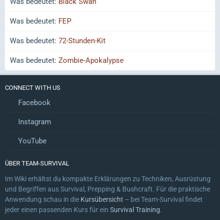
Was bedeutet:
Black Swan
Was bedeutet:
FEP
Was bedeutet:
72-Stunden-Kit
Was bedeutet:
Zombie-Apokalypse
CONNECT WITH US
Facebook
Instagram
YouTube
ÜBER TEAM-SURVIVAL
Im Wiki erhältst du kompakte Erklärungen zu Techniken, Ausrüstung
und Begriffen aus Survival, Prepping & Bushcraft. Für die praktische
Anwendung schau in die
Kursübersicht
– bei Team-Survival findet
jeder einen passenden Kurs für ein
Survival Training
.