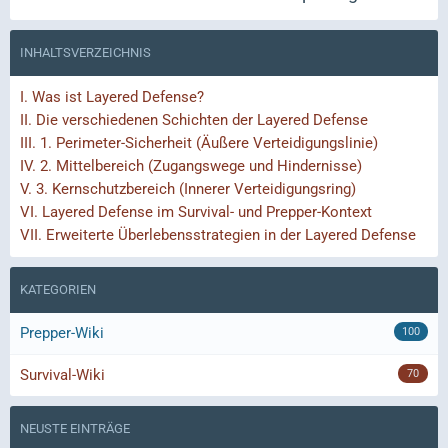
INHALTSVERZEICHNIS
I.
Was ist Layered Defense?
II.
Die verschiedenen Schichten der Layered Defense
III.
1. Perimeter-Sicherheit (Äußere Verteidigungslinie)
IV.
2. Mittelbereich (Zugangswege und Hindernisse)
V.
3. Kernschutzbereich (Innerer Verteidigungsring)
VI.
Layered Defense im Survival- und Prepper-Kontext
VII.
Erweiterte Überlebensstrategien in der Layered Defense
KATEGORIEN
Prepper-Wiki
100
Survival-Wiki
70
NEUSTE EINTRÄGE