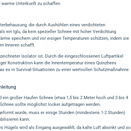
d warme Unterkunft zu schaffen.
interbehausung, die durch Aushöhlen eines verdichteten
ls ein Iglu, da kein spezieller Schnee mit hoher Verdichtung
Wärme speichern und vor eisigen Temperaturen schützen, indem sie
im Inneren schafft.
zeichneter Isolator ist. Durch die eingeschlossenen Luftpartikel
tiger Konstruktion kann die Innentemperatur eines Quinzhees
as es in Survival-Situationen zu einer wertvollen Schutzmaßnahme
nleitung
 ein großer Haufen Schnee (etwa 1,5 bis 2 Meter hoch und 3 bis 4
Schnee sollte möglichst locker aufgetragen werden.
formt wurde, muss er einige Stunden (mindestens 1-2 Stunden)
bilisieren kann.
s Hügels wird als Eingang ausgewählt, da kalte Luft absinkt und so