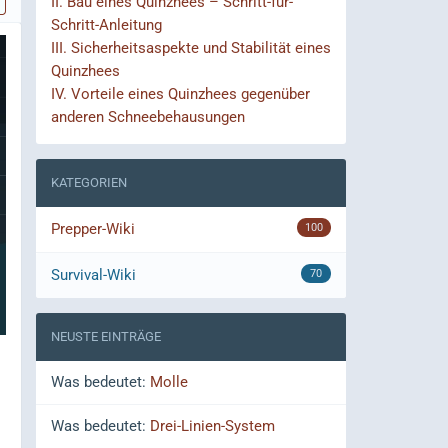
II.
Bau eines Quinzhees – Schritt-für-
Schritt-Anleitung
III.
Sicherheitsaspekte und Stabilität eines
Quinzhees
IV.
Vorteile eines Quinzhees gegenüber
anderen Schneebehausungen
KATEGORIEN
Prepper-Wiki
100
Survival-Wiki
70
NEUSTE EINTRÄGE
Was bedeutet:
Molle
Was bedeutet:
Drei-Linien-System