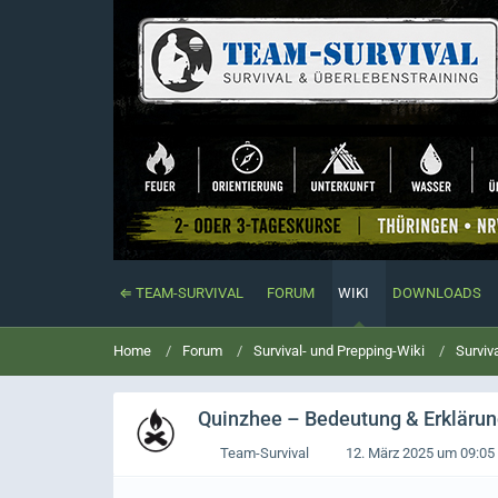
⇐ TEAM-SURVIVAL
FORUM
WIKI
DOWNLOADS
Home
Forum
Survival- und Prepping-Wiki
Surviv
Quinzhee
– Bedeutung & Erklärung
Team-Survival
12. März 2025 um 09:05