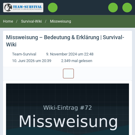
Survival-Wiki
Missweisung
Home
Missweisung
– Bedeutung & Erklärung | Survival-
Wiki
Team-Survival
9. November 2024 um 22:48
10. Juni 2026 um 20:39
2.349 mal gelesen