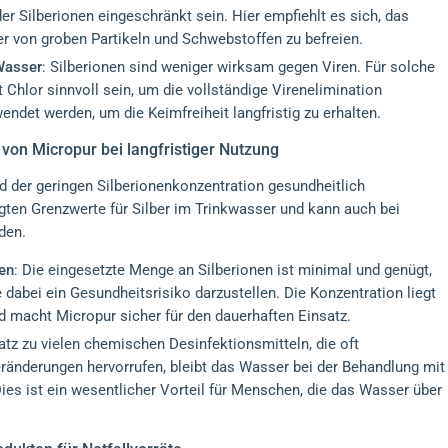
r Silberionen eingeschränkt sein. Hier empfiehlt es sich, das
r von groben Partikeln und Schwebstoffen zu befreien.
 Wasser
: Silberionen sind weniger wirksam gegen Viren. Für solche
 Chlor sinnvoll sein, um die vollständige Virenelimination
ndet werden, um die Keimfreiheit langfristig zu erhalten.
 von Micropur bei langfristiger Nutzung
d der geringen Silberionenkonzentration gesundheitlich
egten Grenzwerte für Silber im Trinkwasser und kann auch bei
den.
nen
: Die eingesetzte Menge an Silberionen ist minimal und genügt,
 dabei ein Gesundheitsrisiko darzustellen. Die Konzentration liegt
 macht Micropur sicher für den dauerhaften Einsatz.
atz zu vielen chemischen Desinfektionsmitteln, die oft
derungen hervorrufen, bleibt das Wasser bei der Behandlung mit
s ist ein wesentlicher Vorteil für Menschen, die das Wasser über