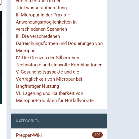
von Silberionen in der
Trinkwasseraufbereitung
II.
Micropur in der Praxis –
Anwendungsmöglichkeiten in
verschiedenen Szenarien
III.
Die verschiedenen
Darreichungsformen und Dosierungen von
Micropur
IV.
Die Grenzen der Silberionen-
Technologie und sinnvolle Kombinationen
V.
Gesundheitsaspekte und die
Verträglichkeit von Micropur bei
langfristiger Nutzung
VI.
Lagerung und Haltbarkeit von
Micropur-Produkten für Notfallvorräte
-
KATEGORIEN
Prepper-Wiki
100