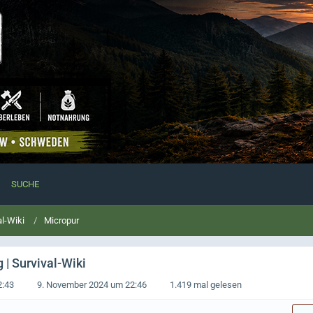
SUCHE
al-Wiki
Micropur
| Survival-Wiki
2:43
9. November 2024 um 22:46
1.419 mal gelesen