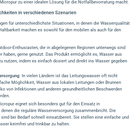
icropur zu einer idealen Lösung für die Notfallbevorratung macht.
chkeiten in verschiedenen Szenarien
ngen für unterschiedlichste Situationen, in denen die Wasserqualität
 Haltbarkeit machen es sowohl für den mobilen als auch für den
utdoor-Enthusiasten, die in abgelegenen Regionen unterwegs sind
 haben, gerne genutzt. Das Produkt ermöglicht es, Wasser aus
zu nutzen, indem es einfach dosiert und direkt ins Wasser gegeben
versorgung
: In vielen Ländern ist das Leitungswasser oft nicht
infache Möglichkeit, Wasser aus lokalen Leitungen oder Brunnen
iko von Infektionen und anderen gesundheitlichen Beschwerden
rden.
Micropur eignet sich besonders gut für den Einsatz in
in denen die reguläre Wasserversorgung zusammenbricht. Die
ind bei Bedarf schnell einsatzbereit. Sie stellen eine einfache und
ser keimfrei und trinkbar zu halten.