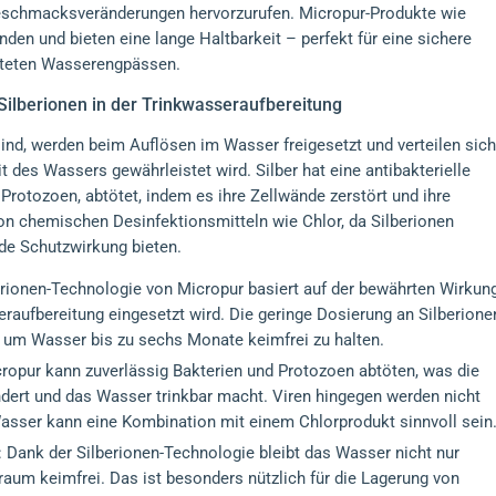
Geschmacksveränderungen hervorzurufen. Micropur-Produkte wie
den und bieten eine lange Haltbarkeit – perfekt für eine sichere
arteten Wasserengpässen.
Silberionen in der Trinkwasseraufbereitung
sind, werden beim Auflösen im Wasser freigesetzt und verteilen sich
 des Wassers gewährleistet wird. Silber hat eine antibakterielle
Protozoen, abtötet, indem es ihre Zellwände zerstört und ihre
on chemischen Desinfektionsmitteln wie Chlor, da Silberionen
de Schutzwirkung bieten.
berionen-Technologie von Micropur basiert auf der bewährten Wirkun
eraufbereitung eingesetzt wird. Die geringe Dosierung an Silberione
, um Wasser bis zu sechs Monate keimfrei zu halten.
cropur kann zuverlässig Bakterien und Protozoen abtöten, was die
ert und das Wasser trinkbar macht. Viren hingegen werden nicht
 Wasser kann eine Kombination mit einem Chlorprodukt sinnvoll sein
: Dank der Silberionen-Technologie bleibt das Wasser nicht nur
traum keimfrei. Das ist besonders nützlich für die Lagerung von