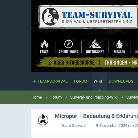
⇐ TEAM-SURVIVAL
FORUM
WIKI
DOWNLOADS
Home
Forum
Survival- und Prepping-Wiki
Surviv
Micropur
– Bedeutung & Erklärung 
Team-Survival
9. November 2024 um 2