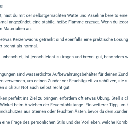
:51
t, hast du mit der selbstgemachten Watte und Vaseline bereits eine
inmal angezündet, eine stabile, heiße Flamme erzeugt. Wenn du jedoc
e Materialien an:
twas Kerzenwachs getränkt sind ebenfalls eine praktische Lösung.
 brennt als normal.
g unbeachtet, ist jedoch leicht zu tragen und brennt gut, besonders 
ingungen sind wasserdichte Aufbewahrungsbehälter für deinen Zunde
en verwenden, um deinen Zunder vor Feuchtigkeit zu schützen, sie s
 sich zur Not auch selbst recht gut.
en perfekt ins Ziel zu bringen, erfordern oft etwas Übung. Stell s
Winkel beim Abziehen der Feuerstahlstange. Ein weiterer Tipp, um 
indschutzes aus Steinen oder feuchten Ästen, bevor du dein Zunder
ich eine Frage des persönlichen Stils und der Vorlieben, welche Kom