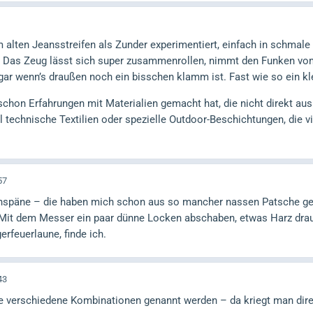
 alten Jeansstreifen als Zunder experimentiert, einfach in schmale 
 Das Zeug lässt sich super zusammenrollen, nimmt den Funken vom 
gar wenn’s draußen noch ein bisschen klamm ist. Fast wie so ein kl
schon Erfahrungen mit Materialien gemacht hat, die nicht direkt a
technische Textilien oder spezielle Outdoor-Beschichtungen, die vie
57
enspäne – die haben mich schon aus so mancher nassen Patsche gez
 Mit dem Messer ein paar dünne Locken abschaben, etwas Harz drauf
erfeuerlaune, finde ich.
43
le verschiedene Kombinationen genannt werden – da kriegt man direk