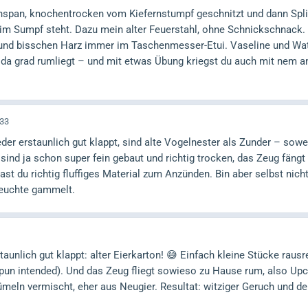
nspan, knochentrocken vom Kiefernstumpf geschnitzt und dann Splitt
im Sumpf steht. Dazu mein alter Feuerstahl, ohne Schnickschnack. 
 und bisschen Harz immer im Taschenmesser-Etui. Vaseline und Watt
 da grad rumliegt – und mit etwas Übung kriegst du auch mit nem a
:33
er erstaunlich gut klappt, sind alte Vogelnester als Zunder – sowe
sind ja schon super fein gebaut und richtig trocken, das Zeug fängt 
ast du richtig fluffiges Material zum Anzünden. Bin aber selbst nich
feuchte gammelt.
aunlich gut klappt: alter Eierkarton! 😅 Einfach kleine Stücke raus
 pun intended). Und das Zeug fliegt sowieso zu Hause rum, also Upc
ümeln vermischt, eher aus Neugier. Resultat: witziger Geruch und de