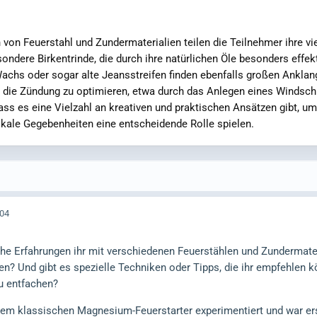
von Feuerstahl und Zundermaterialien teilen die Teilnehmer ihre vi
ondere Birkentrinde, die durch ihre natürlichen Öle besonders effek
chs oder sogar alte Jeansstreifen finden ebenfalls großen Anklan
m die Zündung zu optimieren, etwa durch das Anlegen eines Windsc
ass es eine Vielzahl an kreativen und praktischen Ansätzen gibt, u
okale Gegebenheiten eine entscheidende Rolle spielen.
:04
che Erfahrungen ihr mit verschiedenen Feuerstählen und Zundermate
n? Und gibt es spezielle Techniken oder Tipps, die ihr empfehlen 
zu entfachen?
nem klassischen Magnesium-Feuerstarter experimentiert und war ers