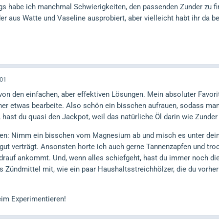
ngs habe ich manchmal Schwierigkeiten, den passenden Zunder zu fin
 aus Watte und Vaseline ausprobiert, aber vielleicht habt ihr da 
:01
 von den einfachen, aber effektiven Lösungen. Mein absoluter Favorit
rher etwas bearbeite. Also schön ein bisschen aufrauen, sodass man
, hast du quasi den Jackpot, weil das natürliche Öl darin wie Zunder 
gen: Nimm ein bisschen vom Magnesium ab und misch es unter dein
 gut verträgt. Ansonsten horte ich auch gerne Tannenzapfen und trock
drauf ankommt. Und, wenn alles schiefgeht, hast du immer noch di
 Zündmittel mit, wie ein paar Haushaltsstreichhölzer, die du vorhe
eim Experimentieren!