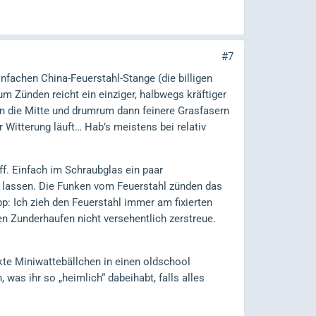
#7
infachen China-Feuerstahl-Stange (die billigen
 Zünden reicht ein einziger, halbwegs kräftiger
in die Mitte und drumrum dann feinere Grasfasern
r Witterung läuft… Hab’s meistens bei relativ
ff. Einfach im Schraubglas ein paar
en lassen. Die Funken vom Feuerstahl zünden das
pp: Ich zieh den Feuerstahl immer am fixierten
en Zunderhaufen nicht versehentlich zerstreue.
nkte Miniwattebällchen in einen oldschool
 was ihr so „heimlich“ dabeihabt, falls alles