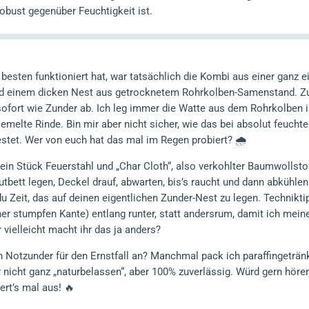
obust gegenüber Feuchtigkeit ist.
besten funktioniert hat, war tatsächlich die Kombi aus einer ganz e
und einem dicken Nest aus getrocknetem Rohrkolben-Samenstand. Zum
sofort wie Zunder ab. Ich leg immer die Watte aus dem Rohrkolben 
iemelte Rinde. Bin mir aber nicht sicher, wie das bei absolut feuchte
stet. Wer von euch hat das mal im Regen probiert? 🌧️
 ein Stück Feuerstahl und „Char Cloth“, also verkohlter Baumwollsto
tbett legen, Deckel drauf, abwarten, bis’s raucht und dann abkühl
du Zeit, das auf deinen eigentlichen Zunder-Nest zu legen. Technikti
er stumpfen Kante) entlang runter, statt andersrum, damit ich mein
r vielleicht macht ihr das ja anders?
ch Notzunder für den Ernstfall an? Manchmal pack ich paraffingeträ
 nicht ganz „naturbelassen“, aber 100% zuverlässig. Würd gern hören,
ert’s mal aus! 🔥