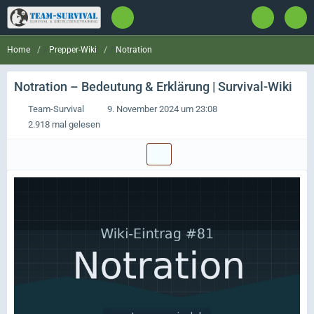
Prepper-Wiki
Notration
Home
Notration
– Bedeutung & Erklärung | Survival-Wiki
Team-Survival
9. November 2024 um 23:08
2.918 mal gelesen