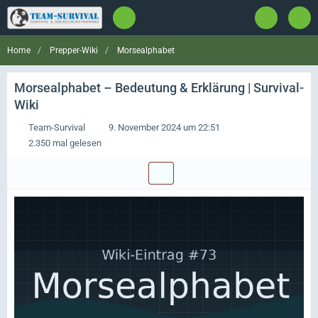
Prepper-Wiki
Morsealphabet
Home
Morsealphabet
– Bedeutung & Erklärung | Survival-
Wiki
Team-Survival
9. November 2024 um 22:51
2.350 mal gelesen