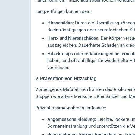
Fällen kann ein Hitzschlag sogar tödlich verlaufen
Langzeitfolgen können sein:
Hirnschäden:
Durch die Überhitzung können 
Beeinträchtigungen oder neurologischen St
Herz- und Nierenschäden:
Der Körper versuc
auszugleichen. Dauerhafte Schäden an dies
Hitzekollaps oder -erkrankungen bei erneut
haben, sind oft anfälliger für wiederholte 
vermeiden.
V.
Prävention von Hitzschlag
Vorbeugende Maßnahmen können das Risiko eines 
Gruppen wie ältere Menschen, Kleinkinder und M
Präventionsmaßnahmen umfassen:
Angemessene Kleidung:
Leichte, lockere un
Sonneneinstrahlung und unterstützen die V
Regelmäßiges Trinken:
Besonders bei körperl