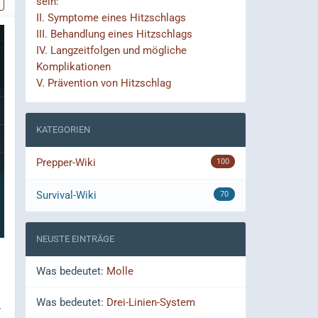
sein:
II.
Symptome eines Hitzschlags
III.
Behandlung eines Hitzschlags
IV.
Langzeitfolgen und mögliche
Komplikationen
V.
Prävention von Hitzschlag
KATEGORIEN
Prepper-Wiki
100
Survival-Wiki
70
NEUSTE EINTRÄGE
Was bedeutet:
Molle
Was bedeutet:
Drei-Linien-System
r