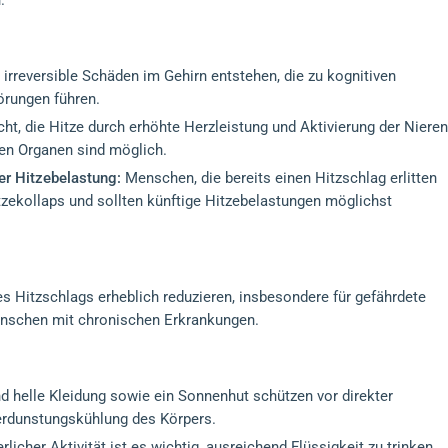
.
irreversible Schäden im Gehirn entstehen, die zu kognitiven
örungen führen.
ht, die Hitze durch erhöhte Herzleistung und Aktivierung der Nieren
en Organen sind möglich.
er Hitzebelastung:
Menschen, die bereits einen Hitzschlag erlitten
Hitzekollaps und sollten künftige Hitzebelastungen möglichst
Hitzschlags erheblich reduzieren, insbesondere für gefährdete
enschen mit chronischen Erkrankungen.
d helle Kleidung sowie ein Sonnenhut schützen vor direkter
erdunstungskühlung des Körpers.
icher Aktivität ist es wichtig, ausreichend Flüssigkeit zu trinken,