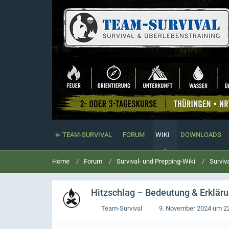
⇐ TEAM-SURVIVAL
FORUM
WIKI
DOWNLOADS
Home
Forum
Survival- und Prepping-Wiki
Surviv
Hitzschlag
– Bedeutung & Erklärun
Team-Survival
9. November 2024 um 2