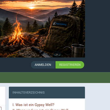
ANMELDEN
REGISTRIEREN
INHALTSVERZEICHNIS
I.
Was ist ein Gypsy Well?