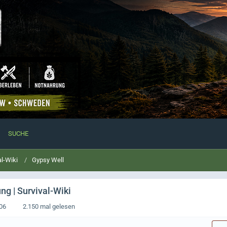
SUCHE
al-Wiki
Gypsy Well
ng | Survival-Wiki
:06
2.150 mal gelesen