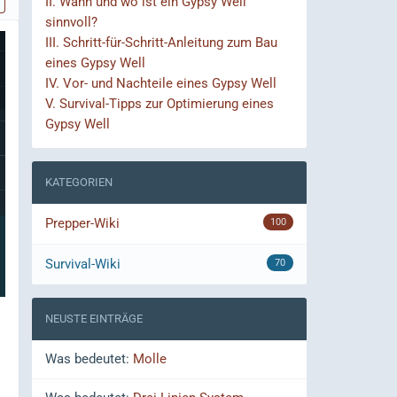
II.
Wann und wo ist ein Gypsy Well
sinnvoll?
III.
Schritt-für-Schritt-Anleitung zum Bau
eines Gypsy Well
IV.
Vor- und Nachteile eines Gypsy Well
V.
Survival-Tipps zur Optimierung eines
Gypsy Well
KATEGORIEN
Prepper-Wiki
100
Survival-Wiki
70
NEUSTE EINTRÄGE
Was bedeutet:
Molle