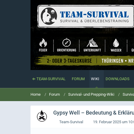
⇐ TEAM-SURVIVAL
FORUM
WIKI
DOWNLOADS
Home
Forum
Survival- und Prepping-Wiki
Surviv
Gypsy Well
– Bedeutung & Erkläru
Team-Survival
19. Februar 2025 um 10