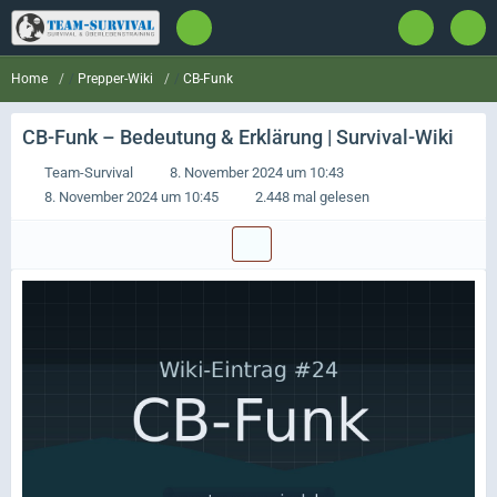
Prepper-Wiki
CB-Funk
Home
CB-Funk
– Bedeutung & Erklärung | Survival-Wiki
Team-Survival
8. November 2024 um 10:43
8. November 2024 um 10:45
2.448 mal gelesen