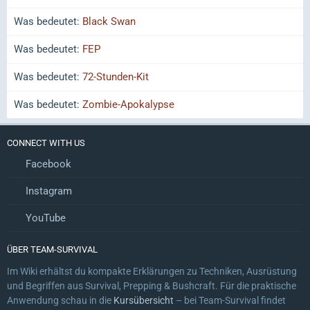
Was bedeutet:
Black Swan
Was bedeutet:
FEP
Was bedeutet:
72-Stunden-Kit
Was bedeutet:
Zombie-Apokalypse
CONNECT WITH US
Facebook
Instagram
YouTube
ÜBER TEAM-SURVIVAL
Im Wiki erhältst du kompakte Erklärungen zu Techniken, Ausrüstung
und Begriffen aus Survival, Prepping & Bushcraft. Für die praktische
Anwendung schau in die
Kursübersicht
– bei Team-Survival findet