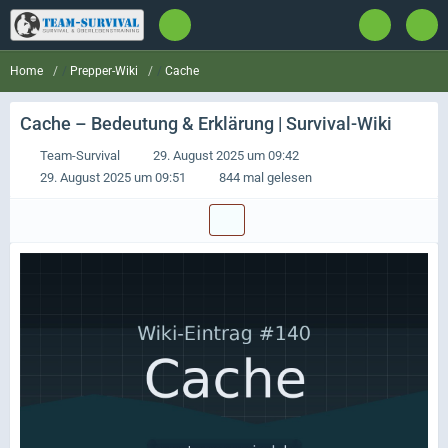
Prepper-Wiki
Cache
Home
Cache
– Bedeutung & Erklärung | Survival-Wiki
Team-Survival
29. August 2025 um 09:42
29. August 2025 um 09:51
844 mal gelesen