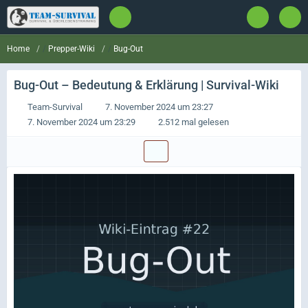
Prepper-Wiki
Bug-Out
Home
Bug-Out
– Bedeutung & Erklärung | Survival-Wiki
Team-Survival
7. November 2024 um 23:27
7. November 2024 um 23:29
2.512 mal gelesen