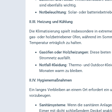
sind ebenfalls wichtig.
Notbeleuchtung
: Solar- oder batteriebetri
II.III.
Heizung und Kühlung
Die Klimatisierung spielt insbesondere in extreme
gas- oder holzbetriebener Ofen, während im Somm
Temperatur erträglich zu halten.
Gasöfen oder Holzheizungen
: Diese biete
Stromnetz ausfällt.
Notfall-Kleidung
: Thermo- und Outdoor-Klei
Monaten warm zu bleiben.
II.IV.
Hygienemaßnahmen
Ein langes Verbleiben an einem Ort erfordert e
vorzubeugen.
Sanitärsysteme
: Wenn die sanitären Anlage
Eimer mit dicht schließendem Deckel prakti