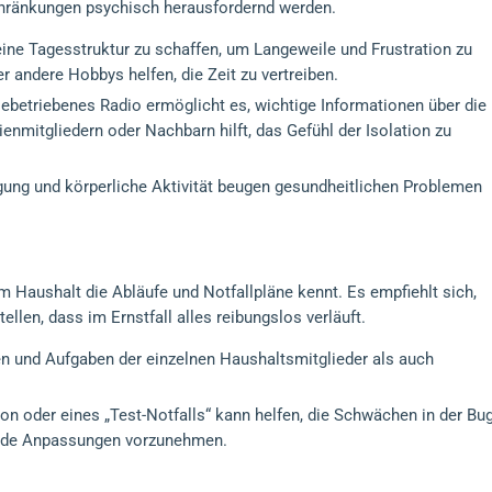
hränkungen psychisch herausfordernd werden.
, eine Tagesstruktur zu schaffen, um Langeweile und Frustration zu
r andere Hobbys helfen, die Zeit zu vertreiben.
riebetriebenes Radio ermöglicht es, wichtige Informationen über die
nmitgliedern oder Nachbarn hilft, das Gefühl der Isolation zu
ung und körperliche Aktivität beugen gesundheitlichen Problemen
im Haushalt die Abläufe und Notfallpläne kennt. Es empfiehlt sich,
len, dass im Ernstfall alles reibungslos verläuft.
len und Aufgaben der einzelnen Haushaltsmitglieder als auch
ion oder eines „Test-Notfalls“ kann helfen, die Schwächen in der Bug
hende Anpassungen vorzunehmen.