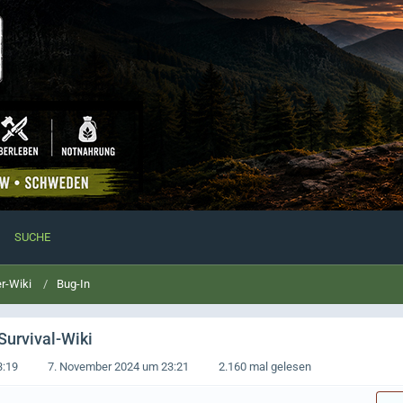
SUCHE
r-Wiki
Bug-In
Survival-Wiki
3:19
7. November 2024 um 23:21
2.160 mal gelesen