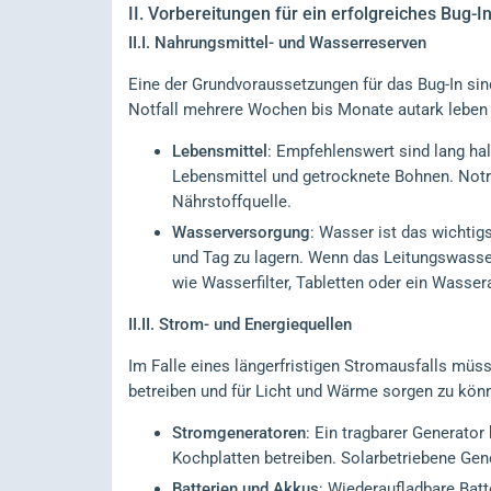
II.
Vorbereitungen für ein erfolgreiches Bug-I
II.I.
Nahrungsmittel- und Wasserreserven
Eine der Grundvoraussetzungen für das Bug-In sin
Notfall mehrere Wochen bis Monate autark leben
Lebensmittel
: Empfehlenswert sind lang hal
Lebensmittel und getrocknete Bohnen. Notra
Nährstoffquelle.
Wasserversorgung
: Wasser ist das wichtig
und Tag zu lagern. Wenn das Leitungswasser
wie Wasserfilter, Tabletten oder ein Wasse
II.II.
Strom- und Energiequellen
Im Falle eines längerfristigen Stromausfalls müss
betreiben und für Licht und Wärme sorgen zu kön
Stromgeneratoren
: Ein tragbarer Generato
Kochplatten betreiben. Solarbetriebene Gene
Batterien und Akkus
: Wiederaufladbare Bat