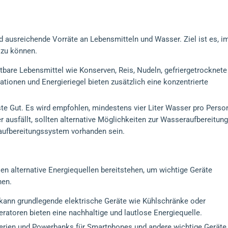
n
d ausreichende Vorräte an Lebensmitteln und Wasser. Ziel ist es, i
 zu können.
tbare Lebensmittel wie Konserven, Reis, Nudeln, gefriergetrocknete
tionen und Energieriegel bieten zusätzlich eine konzentrierte
ste Gut. Es wird empfohlen, mindestens vier Liter Wasser pro Perso
 ausfällt, sollten alternative Möglichkeiten zur Wasseraufbereitung
raufbereitungssystem vorhanden sein.
en alternative Energiequellen bereitstehen, um wichtige Geräte
nen.
r kann grundlegende elektrische Geräte wie Kühlschränke oder
ratoren bieten eine nachhaltige und lautlose Energiequelle.
terien und Powerbanks für Smartphones und andere wichtige Geräte