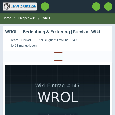
Prepper-Wiki
WROL
Home
WROL
– Bedeutung & Erklärung | Survival-Wiki
Team-Survival
29. August 2025 um 13:49
1.468 mal gelesen