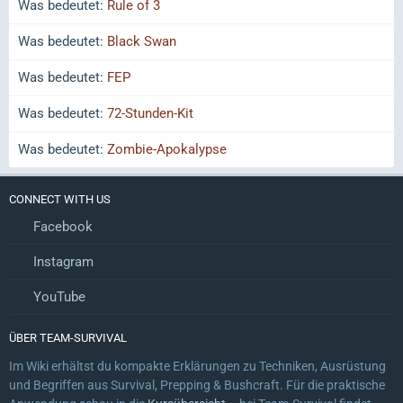
Was bedeutet:
Rule of 3
Was bedeutet:
Black Swan
Was bedeutet:
FEP
Was bedeutet:
72-Stunden-Kit
Was bedeutet:
Zombie-Apokalypse
CONNECT WITH US
Facebook
Instagram
YouTube
ÜBER TEAM-SURVIVAL
Im Wiki erhältst du kompakte Erklärungen zu Techniken, Ausrüstung
und Begriffen aus Survival, Prepping & Bushcraft. Für die praktische