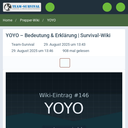
Prepper-Wiki
YOYO
Home
YOYO
– Bedeutung & Erklärung | Survival-Wiki
Team-Survival
29. August 2025 um 13:43
29. August 2025 um 13:46
908 mal gelesen