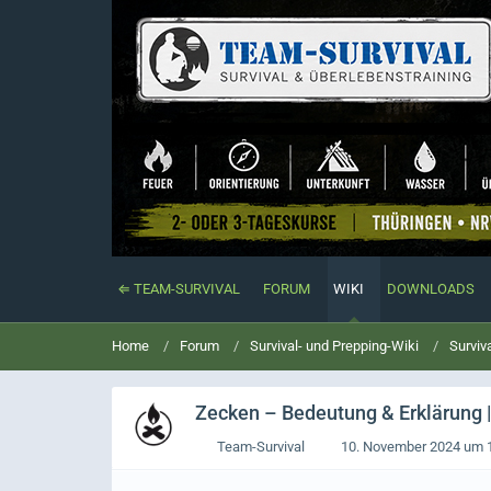
⇐ TEAM-SURVIVAL
FORUM
WIKI
DOWNLOADS
Home
Forum
Survival- und Prepping-Wiki
Surviv
Zecken
– Bedeutung & Erklärung |
Team-Survival
10. November 2024 um 