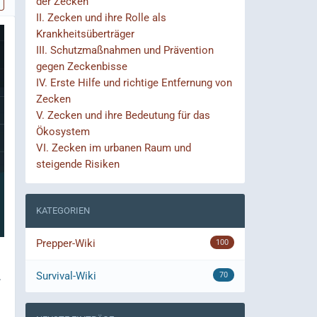
der Zecken
II.
Zecken und ihre Rolle als
Krankheitsüberträger
III.
Schutzmaßnahmen und Prävention
gegen Zeckenbisse
IV.
Erste Hilfe und richtige Entfernung von
Zecken
V.
Zecken und ihre Bedeutung für das
Ökosystem
VI.
Zecken im urbanen Raum und
steigende Risiken
KATEGORIEN
Prepper-Wiki
100
Survival-Wiki
.
70