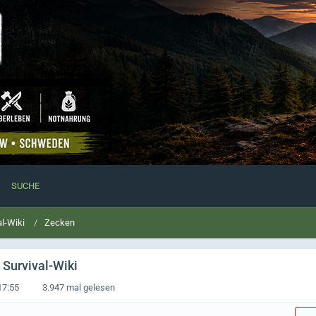
SUCHE
al-Wiki
Zecken
 Survival-Wiki
17:55
3.947 mal gelesen