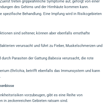
: Zuerst treten grippeähnliche Symptome auf, gefolgt von einer
zündungen des Gehirns und der Hirnhäute kommen kann.
ine spezifische Behandlung. Eine Impfung wird in Risikogebieten
tionen sind seltener, können aber ebenfalls ernsthafte
Bakterien verursacht und führt zu Fieber, Muskelschmerzen und
d durch Parasiten der Gattung
Babesia
verursacht, die rote
kterium
Ehrlichia
, betrifft ebenfalls das Immunsystem und kann
.
kenbisse
heitsrisiken vorzubeugen, gibt es eine Reihe von
n in zeckenreichen Gebieten ratsam sind.