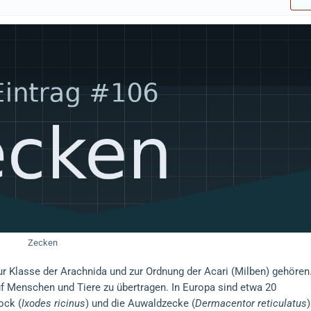
Zecken
zur Klasse der Arachnida und zur Ordnung der Acari (Milben) gehören
auf Menschen und Tiere zu übertragen. In Europa sind etwa 20
ock (
Ixodes ricinus
) und die Auwaldzecke (
Dermacentor reticulatus
)