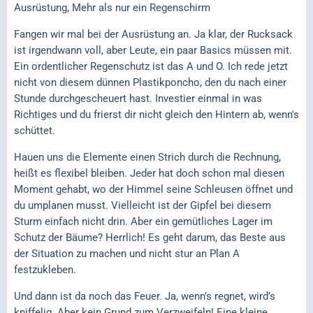
Ausrüstung, Mehr als nur ein Regenschirm
Fangen wir mal bei der Ausrüstung an. Ja klar, der Rucksack
ist irgendwann voll, aber Leute, ein paar Basics müssen mit.
Ein ordentlicher Regenschutz ist das A und O. Ich rede jetzt
nicht von diesem dünnen Plastikponcho, den du nach einer
Stunde durchgescheuert hast. Investier einmal in was
Richtiges und du frierst dir nicht gleich den Hintern ab, wenn's
schüttet.
Hauen uns die Elemente einen Strich durch die Rechnung,
heißt es flexibel bleiben. Jeder hat doch schon mal diesen
Moment gehabt, wo der Himmel seine Schleusen öffnet und
du umplanen musst. Vielleicht ist der Gipfel bei diesem
Sturm einfach nicht drin. Aber ein gemütliches Lager im
Schutz der Bäume? Herrlich! Es geht darum, das Beste aus
der Situation zu machen und nicht stur an Plan A
festzukleben.
Und dann ist da noch das Feuer. Ja, wenn’s regnet, wird’s
kniffelig. Aber kein Grund zum Verzweifeln! Eine kleine