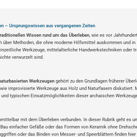
ken – Ursprungswissen aus vergangenen Zeiten
traditionellen Wissen rund um das Überleben
, wie es vor Jahrhunder
ch über Methoden, die ohne moderne Hilfsmittel auskommen und in u
nzeitliche Werkzeuge, mittelalterliche Handwerkstechniken oder t
ichte verwurzelt sind.
 naturbasierten Werkzeugen
gehört zu den Grundlagen früherer Überle
ie improvisierte Werkzeuge aus Holz und Naturfasern diskutiert. Mi
n und typischen Einsatzmöglichkeiten dieser archaischen Werkzeug
mittelbar mit dem Überleben verbunden. In dieser Rubrik geht es 
n Bau einfacher Gefäße oder das Formen von Keramik ohne Drehsch
griffen oder das Binden von Messer- und Speerblättern finden hier 