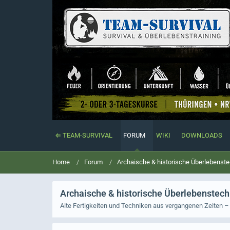
⇐ TEAM-SURVIVAL
FORUM
WIKI
DOWNLOADS
Home
Forum
Archaische & historische Überlebenst
Archaische & historische Überlebenstec
Alte Fertigkeiten und Techniken aus vergangenen Zeiten – 