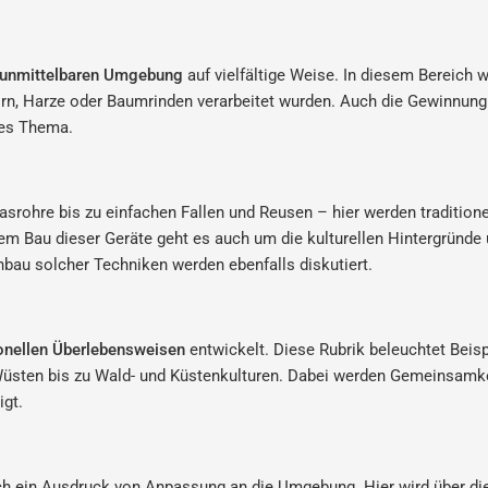
r unmittelbaren Umgebung
auf vielfältige Weise. In diesem Bereich w
Horn, Harze oder Baumrinden verarbeitet wurden. Auch die Gewinnung
des Thema.
asrohre bis zu einfachen Fallen und Reusen – hier werden traditio
em Bau dieser Geräte geht es auch um die kulturellen Hintergründ
au solcher Techniken werden ebenfalls diskutiert.
ionellen Überlebensweisen
entwickelt. Diese Rubrik beleuchtet Beispi
Wüsten bis zu Wald- und Küstenkulturen. Dabei werden Gemeinsamk
gt.
ch ein Ausdruck von Anpassung an die Umgebung. Hier wird über die