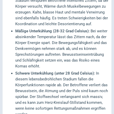
Stadium verspüren Betroffene intensives Zittern, da der
Körper versucht, Wärme durch Muskelbewegungen zu
erzeugen. Kalte, blasse Haut und mentale Verwirrung
sind ebenfalls häufig. Es treten Schwierigkeiten bei der
Koordination und leichte Desorientierung auf.
Mäßige Unterkühlung (28-32 Grad Celsius):
Bei weiter
absinkender Temperatur lässt das Zittern nach, da der
Körper Energie spart. Die Bewegungsfähigkeit und das
Denkvermögen nehmen stark ab, und es können
Sprechstörungen auftreten. Bewusstseinseintrübung
und Schläfrigkeit setzen ein, was das Risiko eines
Komas erhöht.
Schwere Unterkühlung (unter 28 Grad Celsius):
In
diesem lebensbedrohlichen Stadium fallen die
Körperfunktionen rapide ab. Der Betroffene verliert das
Bewusstsein, die Atmung und der Puls sind kaum noch
spürbar. Der Stoffwechsel verlangsamt sich massiv,
und es kann zum Herz-Kreislauf-Stillstand kommen,
wenn keine sofortigen Rettungsmaßnahmen ergriffen