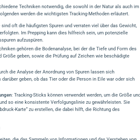
chiedene Techniken notwendig, die sowohl in der Natur als auch im
lgenden werden die wichtigsten Tracking-Methoden erläutert.
sind oft die häufigsten Spuren und verraten viel über das Gewicht,
folgten. Im Prepping kann dies hilfreich sein, um potenzielle
gsspuren aufzuspüren.
chniken gehören die Bodenanalyse, bei der die Tiefe und Form des
 Größe geben, sowie die Prüfung auf Zeichen wie beschädigte
.
urch die Analyse der Anordnung von Spuren lassen sich
arüber geben, ob das Tier oder die Person in Eile war oder sich
ungen
: Tracking-Sticks können verwendet werden, um die Größe un
d so eine konsistente Verfolgungslinie zu gewährleisten. Sie
ruck-Karte“ zu erstellen, die dabei hilft, die Richtung des
g
gkeiten, die das Sammeln von Informationen und das Verstehen von