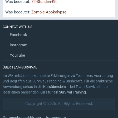
Was bedeutet:
72-Stunden-Kit
Was bedeutet:
Zombie-Apokalypse
CONNECT WITH US
Facebook
Instagram
YouTube
ÜBER TEAM-SURVIVAL
Im Wiki erhältst du kompakte Erklärungen zu Techniken, Ausrüstung
und Begriffen aus Survival, Prepping & Bushcraft. Für die praktische
Anwendung schau in die
Kursübersicht
– bei Team-Survival findet
jeder einen passenden Kurs für ein
Survival Training
.
Copyright © 2026. All Rights Reserved.
Datenschutzerklärung
Impressum