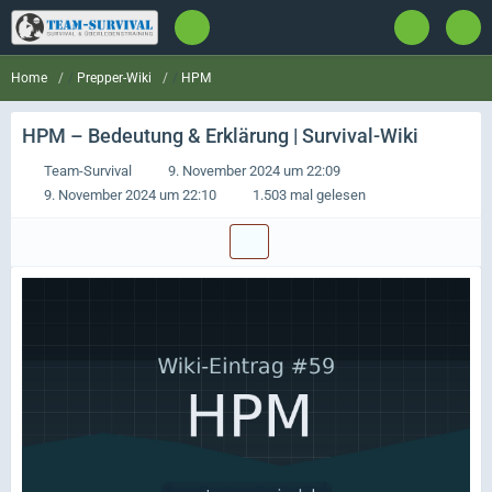
Prepper-Wiki
HPM
Home
HPM
– Bedeutung & Erklärung | Survival-Wiki
Team-Survival
9. November 2024 um 22:09
9. November 2024 um 22:10
1.503 mal gelesen