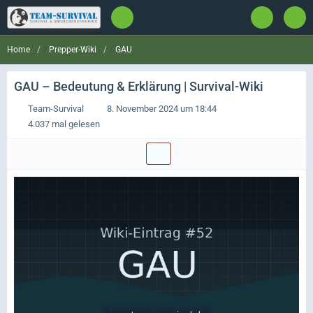
Prepper-Wiki
GAU
Home
GAU
– Bedeutung & Erklärung | Survival-Wiki
Team-Survival
8. November 2024 um 18:44
4.037 mal gelesen