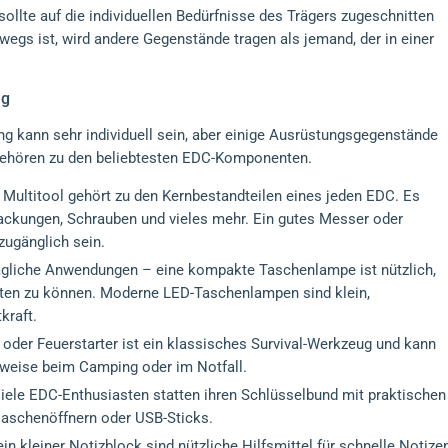
llte auf die individuellen Bedürfnisse des Trägers zugeschnitten
erwegs ist, wird andere Gegenstände tragen als jemand, der in einer
ng
 kann sehr individuell sein, aber einige Ausrüstungsgegenstände
 gehören zu den beliebtesten EDC-Komponenten.
Multitool gehört zu den Kernbestandteilen eines jeden EDC. Es
ackungen, Schrauben und vieles mehr. Ein gutes Messer oder
zugänglich sein.
ltägliche Anwendungen – eine kompakte Taschenlampe ist nützlich,
iten zu können. Moderne LED-Taschenlampen sind klein,
kraft.
oder Feuerstarter ist ein klassisches Survival-Werkzeug und kann
lsweise beim Camping oder im Notfall.
iele EDC-Enthusiasten statten ihren Schlüsselbund mit praktischen
Flaschenöffnern oder USB-Sticks.
ein kleiner Notizblock sind nützliche Hilfsmittel für schnelle Notizen