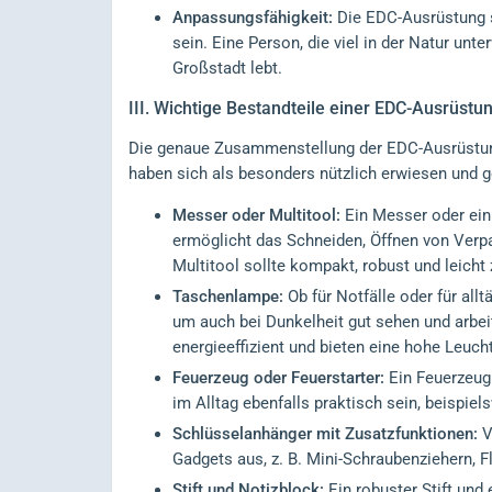
Anpassungsfähigkeit:
Die EDC-Ausrüstung so
sein. Eine Person, die viel in der Natur unt
Großstadt lebt.
III.
Wichtige Bestandteile einer EDC-Ausrüstu
Die genaue Zusammenstellung der EDC-Ausrüstung
haben sich als besonders nützlich erwiesen und
Messer oder Multitool:
Ein Messer oder ein 
ermöglicht das Schneiden, Öffnen von Verp
Multitool sollte kompakt, robust und leicht 
Taschenlampe:
Ob für Notfälle oder für al
um auch bei Dunkelheit gut sehen und arbe
energieeffizient und bieten eine hohe Leucht
Feuerzeug oder Feuerstarter:
Ein Feuerzeug 
im Alltag ebenfalls praktisch sein, beispie
Schlüsselanhänger mit Zusatzfunktionen:
V
Gadgets aus, z. B. Mini-Schraubenziehern, 
Stift und Notizblock:
Ein robuster Stift und 