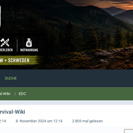
SUCHE
al-Wiki
EDC
rvival-Wiki
2:14
8. November 2024 um 12:14
2.803 mal gelesen