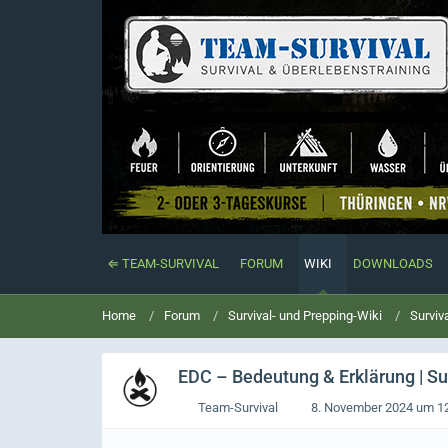
⇐ TEAM-SURVIVAL
FORUM
WIKI
DOWNLOADS
Home
Forum
Survival- und Prepping-Wiki
Surviv
EDC
– Bedeutung & Erklärung | Su
Team-Survival
8. November 2024 um 1