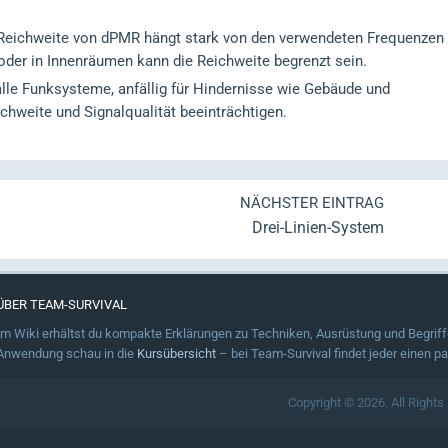
Reichweite von dPMR hängt stark von den verwendeten Frequenzen
der in Innenräumen kann die Reichweite begrenzt sein.
lle Funksysteme, anfällig für Hindernisse wie Gebäude und
hweite und Signalqualität beeinträchtigen.
NÄCHSTER EINTRAG
Drei-Linien-System
ÜBER TEAM-SURVIVAL
Im Wiki erhältst du kompakte Erklärungen zu Techniken, Ausrüstung und Begriffe
Anwendung schau in die
Kursübersicht
– bei Team-Survival findet jeder einen p
Copyright © 2026. All Rights