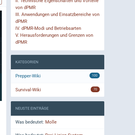
II.
Technische Eigenschaften und Vorteile
von dPMR
III.
Anwendungen und Einsatzbereiche von
dPMR
IV.
dPMR-Modi und Betriebsarten
V.
Herausforderungen und Grenzen von
dPMR
KATEGORIEN
Prepper-Wiki
100
Survival-Wiki
70
NEUSTE EINTRÄGE
Was bedeutet:
Molle