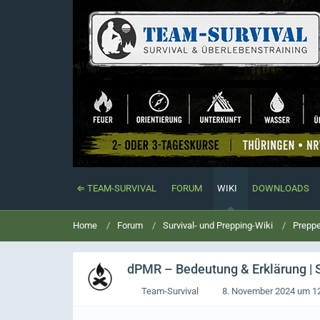
⇐ TEAM-SURVIVAL
FORUM
WIKI
DOWNLOADS
Home
Forum
Survival- und Prepping-Wiki
Preppe
dPMR
– Bedeutung & Erklärung | 
Team-Survival
8. November 2024 um 1