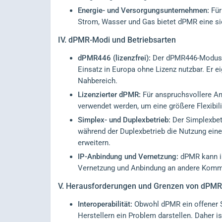
Energie- und Versorgungsunternehmen:
Für
Strom, Wasser und Gas bietet dPMR eine s
IV.
dPMR-Modi und Betriebsarten
dPMR446 (lizenzfrei):
Der dPMR446-Modus ar
Einsatz in Europa ohne Lizenz nutzbar. Er 
Nahbereich.
Lizenzierter dPMR:
Für anspruchsvollere A
verwendet werden, um eine größere Flexibili
Simplex- und Duplexbetrieb:
Der Simplexbet
während der Duplexbetrieb die Nutzung eine
erweitern.
IP-Anbindung und Vernetzung:
dPMR kann in
Vernetzung und Anbindung an andere Komm
V.
Herausforderungen und Grenzen von dPMR
Interoperabilität:
Obwohl dPMR ein offener St
Herstellern ein Problem darstellen. Daher is