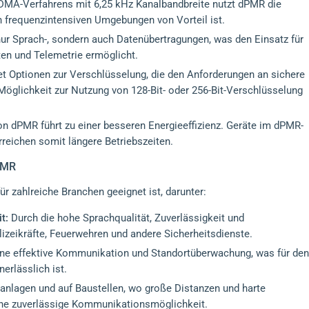
MA-Verfahrens mit 6,25 kHz Kanalbandbreite nutzt dPMR die
in frequenzintensiven Umgebungen von Vorteil ist.
ur Sprach-, sondern auch Datenübertragungen, was den Einsatz für
en und Telemetrie ermöglicht.
t Optionen zur Verschlüsselung, die den Anforderungen an sichere
öglichkeit zur Nutzung von 128-Bit- oder 256-Bit-Verschlüsselung
on dPMR führt zu einer besseren Energieeffizienz. Geräte im dPMR-
reichen somit längere Betriebszeiten.
PMR
ür zahlreiche Branchen geeignet ist, darunter:
t:
Durch die hohe Sprachqualität, Zuverlässigkeit und
lizeikräfte, Feuerwehren und andere Sicherheitsdienste.
ne effektive Kommunikation und Standortüberwachung, was für den
erlässlich ist.
eanlagen und auf Baustellen, wo große Distanzen und harte
ine zuverlässige Kommunikationsmöglichkeit.