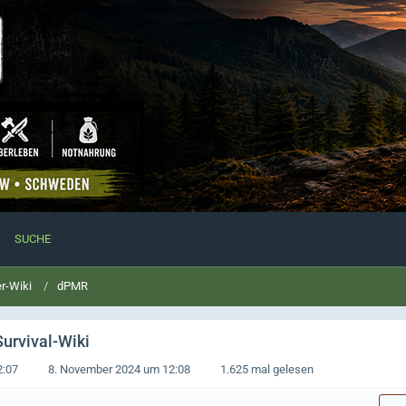
SUCHE
r-Wiki
dPMR
Survival-Wiki
2:07
8. November 2024 um 12:08
1.625 mal gelesen