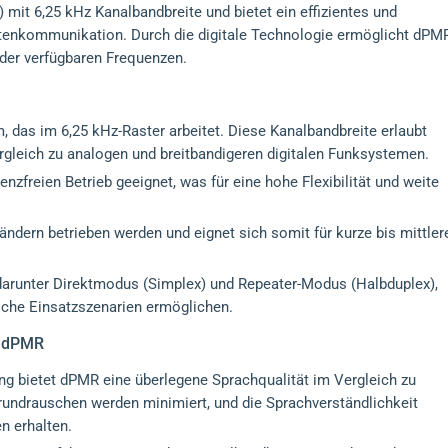
mit 6,25 kHz Kanalbandbreite und bietet ein effizientes und
Datenkommunikation. Durch die digitale Technologie ermöglicht dPM
 der verfügbaren Frequenzen.
das im 6,25 kHz-Raster arbeitet. Diese Kanalbandbreite erlaubt
rgleich zu analogen und breitbandigeren digitalen Funksystemen.
zenzfreien Betrieb geeignet, was für eine hohe Flexibilität und weite
dern betrieben werden und eignet sich somit für kurze bis mittler
 darunter Direktmodus (Simplex) und Repeater-Modus (Halbduplex),
liche Einsatzszenarien ermöglichen.
n dPMR
ng bietet dPMR eine überlegene Sprachqualität im Vergleich zu
undrauschen werden minimiert, und die Sprachverständlichkeit
n erhalten.