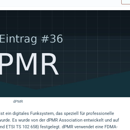
dPMR
ist ein digitales Funksystem, das speziell für professionelle
wurde. Es wurde von der dPMR Association entwickelt und auf
und ETSI TS 102 658) festgelegt. dPMR verwendet eine FDMA-