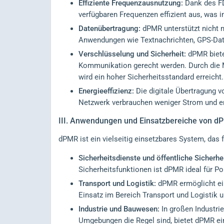
Effiziente Frequenzausnutzung:
Dank des FD
verfügbaren Frequenzen effizient aus, was 
Datenübertragung:
dPMR unterstützt nicht n
Anwendungen wie Textnachrichten, GPS-Dat
Verschlüsselung und Sicherheit:
dPMR biete
Kommunikation gerecht werden. Durch die M
wird ein hoher Sicherheitsstandard erreicht.
Energieeffizienz:
Die digitale Übertragung v
Netzwerk verbrauchen weniger Strom und er
III.
Anwendungen und Einsatzbereiche von d
dPMR ist ein vielseitig einsetzbares System, das f
Sicherheitsdienste und öffentliche Sicherhei
Sicherheitsfunktionen ist dPMR ideal für Po
Transport und Logistik:
dPMR ermöglicht ei
Einsatz im Bereich Transport und Logistik un
Industrie und Bauwesen:
In großen Industri
Umgebungen die Regel sind, bietet dPMR e