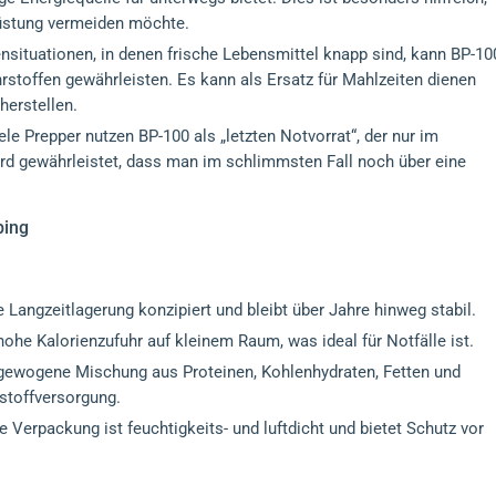
üstung vermeiden möchte.
sensituationen, in denen frische Lebensmittel knapp sind, kann BP-10
stoffen gewährleisten. Es kann als Ersatz für Mahlzeiten dienen
herstellen.
iele Prepper nutzen BP-100 als „letzten Notvorrat“, der nur im
ird gewährleistet, dass man im schlimmsten Fall noch über eine
ping
die Langzeitlagerung konzipiert und bleibt über Jahre hinweg stabil.
 hohe Kalorienzufuhr auf kleinem Raum, was ideal für Notfälle ist.
sgewogene Mischung aus Proteinen, Kohlenhydraten, Fetten und
stoffversorgung.
e Verpackung ist feuchtigkeits- und luftdicht und bietet Schutz vor