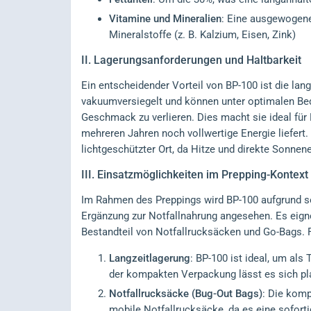
Vitamine und Mineralien
: Eine ausgewogene 
Mineralstoffe (z. B. Kalzium, Eisen, Zink)
II.
Lagerungsanforderungen und Haltbarkeit
Ein entscheidender Vorteil von BP-100 ist die lan
vakuumversiegelt und können unter optimalen Be
Geschmack zu verlieren. Dies macht sie ideal für 
mehreren Jahren noch vollwertige Energie liefert.
lichtgeschützter Ort, da Hitze und direkte Sonnen
III.
Einsatzmöglichkeiten im Prepping-Kontext
Im Rahmen des Preppings wird BP-100 aufgrund s
Ergänzung zur Notfallnahrung angesehen. Es eign
Bestandteil von Notfallrucksäcken und Go-Bags. 
Langzeitlagerung
: BP-100 ist ideal, um als
der kompakten Verpackung lässt es sich pl
Notfallrucksäcke (Bug-Out Bags)
: Die kom
mobile Notfallrucksäcke, da es eine sofortig