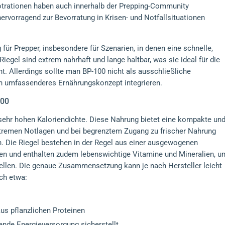
otrationen haben auch innerhalb der Prepping-Community
rvorragend zur Bevorratung in Krisen- und Notfallsituationen
 für Prepper, insbesondere für Szenarien, in denen eine schnelle,
Riegel sind extrem nahrhaft und lange haltbar, was sie ideal für die
. Allerdings sollte man BP-100 nicht als ausschließliche
in umfassenderes Ernährungskonzept integrieren.
100
r sehr hohen Kaloriendichte. Diese Nahrung bietet eine kompakte un
xtremen Notlagen und bei begrenztem Zugang zu frischer Nahrung
n. Die Riegel bestehen in der Regel aus einer ausgewogenen
en und enthalten zudem lebenswichtige Vitamine und Mineralien, u
llen. Die genaue Zusammensetzung kann je nach Hersteller leicht
och etwa:
aus pflanzlichen Proteinen
ende Energieversorgung sicherstellt