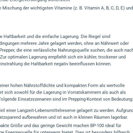
Mischung der wichtigsten Vitamine (z. B. Vitamin A, B, C, D, E) und
ge Haltbarkeit und die einfache Lagerung. Die Riegel sind
dingungen mehrere Jahre gelagert werden, ohne an Nährwert oder
Prepper, die eine verlässliche Nahrungsquelle suchen, die auch nac
 Zur optimalen Lagerung empfiehlt sich ein kühler, trockener und
einstrahlung die Haltbarkeit negativ beeinflussen können.
einer hohen Nährstoffdichte und kompakten Form als wertvolle
et sich sowohl für die Lagerung in Vorratskammern als auch als
Folgende Einsatzszenarien sind im Prepping-Kontext von Bedeutung
 Teil einer Langzeit-Lebensmittelreserve gelagert zu werden. Aufgrun
atzsparend aufbewahren und ist auch in kleinen Räumen lagerbar.
pakte Größe und das geringe Gewicht machen BP-100 ideal für
e Energiequelle für unterwegs bietet. Dies ist besonders hilfreich,