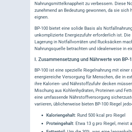
Nahrungsmittelknappheit zu verbessern. Diese N
zunehmend an Bedeutung gewonnen, da sie sich he
eignen.
BP-100 bietet eine solide Basis als Notfallnahrung
unkomplizierte Energiezufuhr erforderlich ist. Die 
Lagerung in Notfallvorräten und Rucksäcken macht
Nahrungsquelle betrachten und idealerweise in e
I.
Zusammensetzung und Nährwerte von BP-
BP-100 ist eine spezielle Riegelnahrung mit eine
energiereiche Versorgung für Menschen, die in e
ihre Kalorien- und Nährstoffzufuhr decken müsse
Mischung aus Kohlenhydraten, Proteinen und Fett
eine umfassende Nährstoffversorgung sicherzuste
variieren, üblicherweise bieten BP-100 Riegel jed
Kaloriengehalt
: Rund 500 kcal pro Riegel
Proteingehalt
: Etwa 13 g pro Riegel, meist 
Fettanteil
: Um die 30%, was eine langanhalt