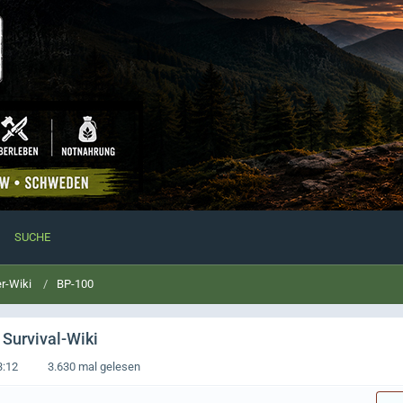
SUCHE
r-Wiki
BP-100
 Survival-Wiki
3:12
3.630 mal gelesen