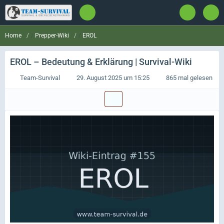
Prepper-Wiki
EROL
Home
EROL
– Bedeutung & Erklärung | Survival-Wiki
Team-Survival
29. August 2025 um 15:25
865 mal gelesen