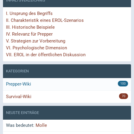
INHALTSVERZEICHNIS
I.
Ursprung des Begriffs
II.
Charakteristik eines EROL-Szenarios
III.
Historische Beispiele
IV.
Relevanz für Prepper
V.
Strategien zur Vorbereitung
VI.
Psychologische Dimension
VII.
EROL in der öffentlichen Diskussion
KATEGORIEN
Prepper-Wiki
100
Survival-Wiki
70
NEUSTE EINTRÄGE
Was bedeutet:
Molle