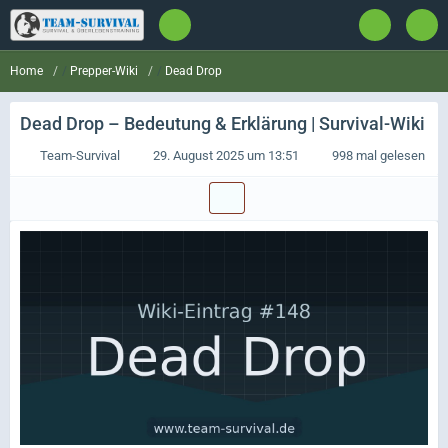
Prepper-Wiki
Dead Drop
Home
Dead Drop
– Bedeutung & Erklärung | Survival-Wiki
Team-Survival
29. August 2025 um 13:51
998 mal gelesen