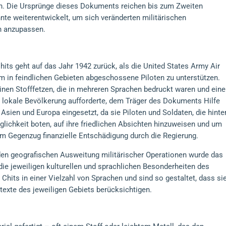
en. Die Ursprünge dieses Dokuments reichen bis zum Zweiten
hnte weiterentwickelt, um sich veränderten militärischen
n anzupassen.
ts geht auf das Jahr 1942 zurück, als die United States Army Air
m in feindlichen Gebieten abgeschossene Piloten zu unterstützen.
nen Stofffetzen, die in mehreren Sprachen bedruckt waren und eine
die lokale Bevölkerung aufforderte, dem Träger des Dokuments Hilfe
 Asien und Europa eingesetzt, da sie Piloten und Soldaten, die hinte
lichkeit boten, auf ihre friedlichen Absichten hinzuweisen und um
 im Gegenzug finanzielle Entschädigung durch die Regierung.
en geografischen Ausweitung militärischer Operationen wurde das
die jeweiligen kulturellen und sprachlichen Besonderheiten des
Chits in einer Vielzahl von Sprachen und sind so gestaltet, dass si
ntexte des jeweiligen Gebiets berücksichtigen.