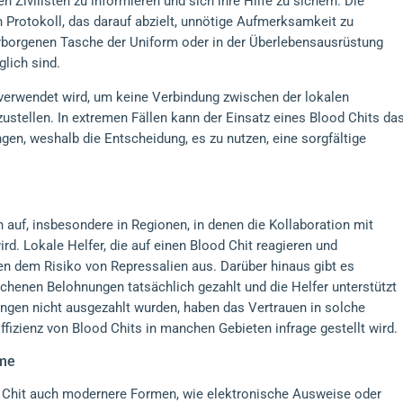
n Zivilisten zu informieren und sich ihre Hilfe zu sichern. Die
 Protokoll, das darauf abzielt, unnötige Aufmerksamkeit zu
rborgenen Tasche der Uniform oder in der Überlebensausrüstung
glich sind.
t verwendet wird, um keine Verbindung zwischen der lokalen
zustellen. In extremen Fällen kann der Einsatz eines Blood Chits da
ngen, weshalb die Entscheidung, es zu nutzen, eine sorgfältige
 auf, insbesondere in Regionen, in denen die Kollaboration mit
d. Lokale Helfer, die auf einen Blood Chit reagieren und
en dem Risiko von Repressalien aus. Darüber hinaus gibt es
ochenen Belohnungen tatsächlich gezahlt und die Helfer unterstützt
ngen nicht ausgezahlt wurden, haben das Vertrauen in solche
fizienz von Blood Chits in manchen Gebieten infrage gestellt wird.
eme
 Chit auch modernere Formen, wie elektronische Ausweise oder