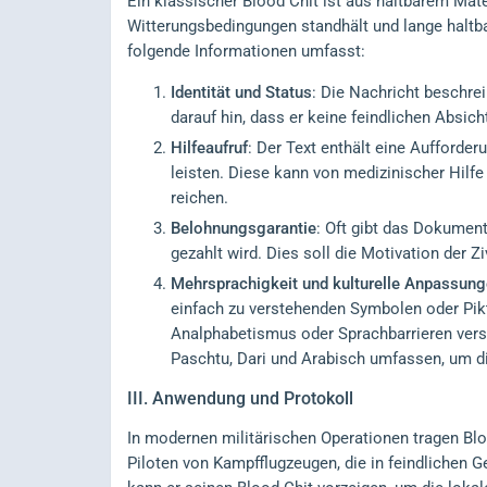
Ein klassischer Blood Chit ist aus haltbarem Mate
Witterungsbedingungen standhält und lange haltbar
folgende Informationen umfasst:
Identität und Status
: Die Nachricht beschrei
darauf hin, dass er keine feindlichen Absich
Hilfeaufruf
: Der Text enthält eine Aufforder
leisten. Diese kann von medizinischer Hilfe
reichen.
Belohnungsgarantie
: Oft gibt das Dokumen
gezahlt wird. Dies soll die Motivation der Zi
Mehrsprachigkeit und kulturelle Anpassun
einfach zu verstehenden Symbolen oder Pik
Analphabetismus oder Sprachbarrieren verst
Paschtu, Dari und Arabisch umfassen, um d
III.
Anwendung und Protokoll
In modernen militärischen Operationen tragen Bloo
Piloten von Kampfflugzeugen, die in feindlichen G