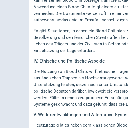
kann er seinen Blood Chit vorzeigen, um die lokale
Anwendung eines Blood Chits folgt einem strikten
vermeiden. Die Dokumente werden oft in einer ve
aufbewahrt, sodass sie im Ernstfall schnell zugän
Es gibt Situationen, in denen ein Blood Chit nich
Bevölkerung und den feindlichen Streitkräften her
Leben des Trägers und der Zivilisten in Gefahr bri
Einschätzung der Lage erfordert.
IV.
Ethische und Politische Aspekte
Die Nutzung von Blood Chits wirft ethische Fragen
ausländischen Truppen als Hochverrat gewertet wir
Unterstützung leisten, setzen sich unter Umständ
politische Debatten darüber, inwieweit die verspr
werden. Fälle, in denen versprochene Entschädigu
Systeme geschwächt und dazu geführt, dass die Ef
V.
Weiterentwicklungen und Alternative Syst
Heutzutage gibt es neben dem klassischen Blood