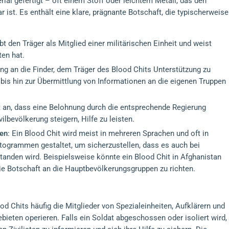
rial gefertigt – oft einem Stoff oder leichtem Metall, das den
 ist. Es enthält eine klare, prägnante Botschaft, die typischerweise
bt den Träger als Mitglied einer militärischen Einheit und weist
ten hat.
ung an die Finder, dem Träger des Blood Chits Unterstützung zu
 bis hin zur Übermittlung von Informationen an die eigenen Truppen
t an, dass eine Belohnung durch die entsprechende Regierung
vilbevölkerung steigern, Hilfe zu leisten.
gen
: Ein Blood Chit wird meist in mehreren Sprachen und oft in
togrammen gestaltet, um sicherzustellen, dass es auch bei
anden wird. Beispielsweise könnte ein Blood Chit in Afghanistan
ie Botschaft an die Hauptbevölkerungsgruppen zu richten.
d Chits häufig die Mitglieder von Spezialeinheiten, Aufklärern und
ebieten operieren. Falls ein Soldat abgeschossen oder isoliert wird,