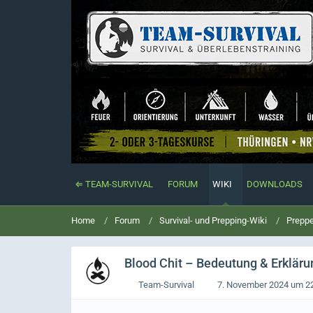
⇐ TEAM-SURVIVAL
FORUM
WIKI
DOWNLOADS
Home
Forum
Survival- und Prepping-Wiki
Preppe
Blood Chit
– Bedeutung & Erklärun
Team-Survival
7. November 2024 um 2