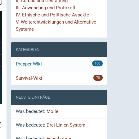
II.
Aufbau und Gestaltung
III.
Anwendung und Protokoll
IV.
Ethische und Politische Aspekte
V.
Weiterentwicklungen und Alternative
Systeme
KATEGORIEN
Prepper-Wiki
100
Survival-Wiki
70
NEUSTE EINTRÄGE
Was bedeutet:
Molle
,
Was bedeutet:
Drei-Linien-System
r
n
Was bedeutet:
Feuerbohrer