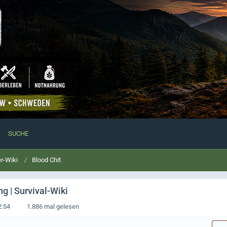
SUCHE
r-Wiki
Blood Chit
g | Survival-Wiki
2:54
1.886 mal gelesen