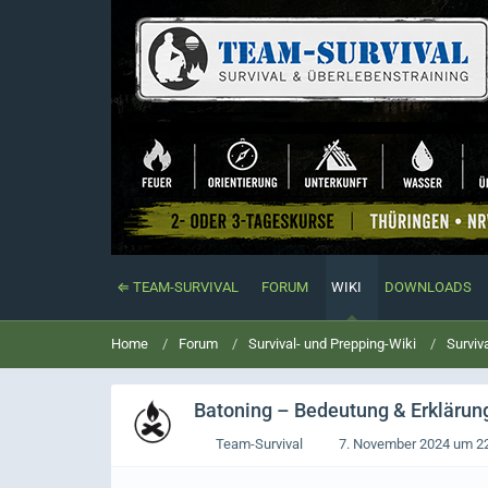
⇐ TEAM-SURVIVAL
FORUM
WIKI
DOWNLOADS
Home
Forum
Survival- und Prepping-Wiki
Surviv
Batoning
– Bedeutung & Erklärung 
Team-Survival
7. November 2024 um 2