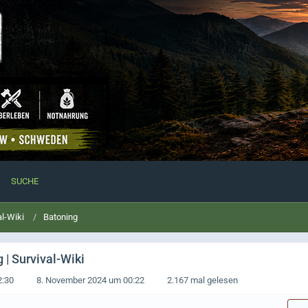
SUCHE
al-Wiki
Batoning
| Survival-Wiki
2:30
8. November 2024 um 00:22
2.167 mal gelesen