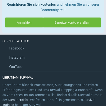
Registrieren Sie sich kostenlos
und nehmen Sie an unserer
Community teil!
Anmelden
Benutzerkonto erstellen
CONNECT WITH US
Facebook
Instagram
YouTube
ÜBER TEAM-SURVIVAL
Unser Forum bündelt Praxiswissen, Ausrüstungstipps und echten
Erfahrungsaustausch rund um Survival, Prepping & Bushcraft. Wenn
du vom Lesen ins Tun kommen willst, findest du alle Survival-Kurse in
der
Kursübersicht
. Wir freuen uns auf ein gemeinsames
Survival
Training
bei Team-Survival.