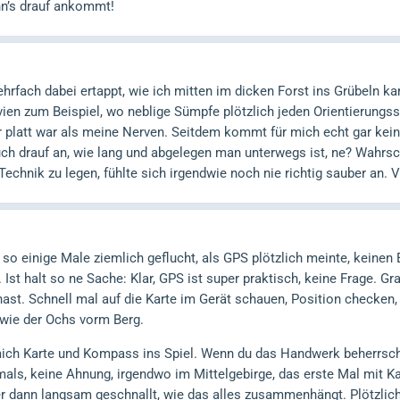
nn’s drauf ankommt!
rfach dabei ertappt, wie ich mitten im dicken Forst ins Grübeln ka
ien zum Beispiel, wo neblige Sümpfe plötzlich jeden Orientierungssi
ler platt war als meine Nerven. Seitdem kommt für mich echt gar k
ch drauf an, wie lang und abgelegen man unterwegs ist, ne? Wahrsch
echnik zu legen, fühlte sich irgendwie noch nie richtig sauber an. V
b so einige Male ziemlich geflucht, als GPS plötzlich meinte, kein
. Ist halt so ne Sache: Klar, GPS ist super praktisch, keine Frage. G
 hast. Schnell mal auf die Karte im Gerät schauen, Position checken
 wie der Ochs vorm Berg.
ch Karte und Kompass ins Spiel. Wenn du das Handwerk beherrschst,
mals, keine Ahnung, irgendwo im Mittelgebirge, das erste Mal mit
er dann langsam geschnallt, wie das alles zusammenhängt. Plötzlic