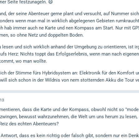
iner Seite festzunageln. 😄
and, der seine Abenteuer gerne plant und versucht, auf Nummer sic
sonders wenn man mal in wirklich abgelegenen Gebieten rumkraucht,
Ich hab immer auch ne Karte und nen Kompass am Start. Nur mit GPS
men, so ohne Netz und doppelten Boden.
u lesen und sich wirklich anhand der Umgebung zu orientieren, ist i
aufs Herz: Nichts toppt das Erfolgserlebnis, wenn man nach eigen
skommt, wo man wollte.
mich der Stimme fürs Hybridsystem an: Elektronik für den Komfort 
r will sich schon in der Wildnis von nem stotternden Akku die Tour 
:13
entieren, dass die Karte und der Kompass, obwohl nicht so "moder
zwingen, bewusst wahrzunehmen, die Welt um uns herum zu lesen, an
 Reiz des echten Abenteuers?
e Antwort, dass es kein richtig oder falsch gibt, sondern nur ein De