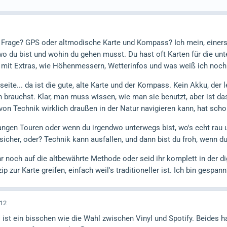
e Frage? GPS oder altmodische Karte und Kompass? Ich mein, einers
 wo du bist und wohin du gehen musst. Du hast oft Karten für die unt
it Extras, wie Höhenmessern, Wetterinfos und was weiß ich noch 
seite... da ist die gute, alte Karte und der Kompass. Kein Akku, der 
 brauchst. Klar, man muss wissen, wie man sie benutzt, aber ist da
on Technik wirklich draußen in der Natur navigieren kann, hat sch
 langen Touren oder wenn du irgendwo unterwegs bist, wo's echt rau 
sicher, oder? Technik kann ausfallen, und dann bist du froh, wenn du
hr noch auf die altbewährte Methode oder seid ihr komplett in der 
ip zur Karte greifen, einfach weil's traditioneller ist. Ich bin gespann
:12
as ist ein bisschen wie die Wahl zwischen Vinyl und Spotify. Beides 