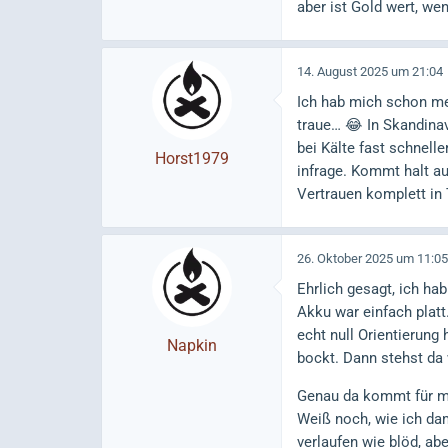
aber ist Gold wert, we
14. August 2025 um 21:04
Ich hab mich schon meh
traue… 😂 In Skandinav
bei Kälte fast schnel
Horst1979
infrage. Kommt halt au
Vertrauen komplett in T
26. Oktober 2025 um 11:05
Ehrlich gesagt, ich ha
Akku war einfach platt
echt null Orientierung
Napkin
bockt. Dann stehst da
Genau da kommt für mi
Weiß noch, wie ich da
verlaufen wie blöd, ab