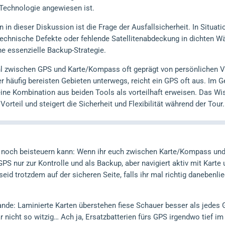
 Technologie angewiesen ist.
in dieser Diskussion ist die Frage der Ausfallsicherheit. In Situati
 technische Defekte oder fehlende Satellitenabdeckung in dichten Wäl
e essenzielle Backup-Strategie.
hl zwischen GPS und Karte/Kompass oft geprägt von persönlichen Vo
er häufig bereisten Gebieten unterwegs, reicht ein GPS oft aus. Im
ine Kombination aus beiden Tools als vorteilhaft erweisen. Das Wis
n Vorteil und steigert die Sicherheit und Flexibilität während der Tour.
 noch beisteuern kann: Wenn ihr euch zwischen Karte/Kompass und 
GPS nur zur Kontrolle und als Backup, aber navigiert aktiv mit Kart
eid trotzdem auf der sicheren Seite, falls ihr mal richtig danebenli
nde: Laminierte Karten überstehen fiese Schauer besser als jedes G
 nicht so witzig… Ach ja, Ersatzbatterien fürs GPS irgendwo tief im