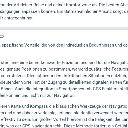
von der Art deiner Reise und deiner Komfortzone ab. Die besten Aben
edingungen anpassen können. Ein Batman-ähnlicher Ansatz sorgt daf
dir entgegenbringt.
:20
spezifische Vorteile, die von den individuellen Bedürfnissen und 
erster Linie eine bemerkenswerte Präzision und sind für die Naviga
 es, genaue Positionen zu bestimmen, während zusätzliche Featur
nterstützen. Dies ist besonders in kritischen Situationen nützlich
utender Vorteil ist der Zugang zu detaillierten digitalen Karten für
önnen. Auch die Integration in Smartphones mit GPS-Funktion stellt
den können und nicht nur zur Navigation.
ieren Karte und Kompass die klassischen Werkzeuge der Navigation,
ien und sind daher zuverlässig, solange sie richtig verwendet werd
fektiv zu sein. Ein großer Vorteil hiervon ist die Fähigkeit, die La
n, was der GPS-Navigation fehlt. Diese Methode fördert ein Gefühl