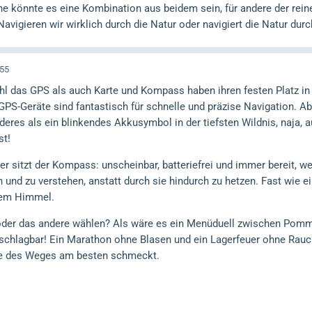
he könnte es eine Kombination aus beidem sein, für andere der rei
Navigieren wir wirklich durch die Natur oder navigiert die Natur dur
:55
ohl das GPS als auch Karte und Kompass haben ihren festen Platz in
 GPS-Geräte sind fantastisch für schnelle und präzise Navigation. Abe
deres als ein blinkendes Akkusymbol in der tiefsten Wildnis, naja, a
st!
er sitzt der Kompass: unscheinbar, batteriefrei und immer bereit, w
n und zu verstehen, anstatt durch sie hindurch zu hetzen. Fast wie ei
hem Himmel.
der das andere wählen? Als wäre es ein Menüduell zwischen Pomme
chlagbar! Ein Marathon ohne Blasen und ein Lagerfeuer ohne Rauch 
nde des Weges am besten schmeckt.