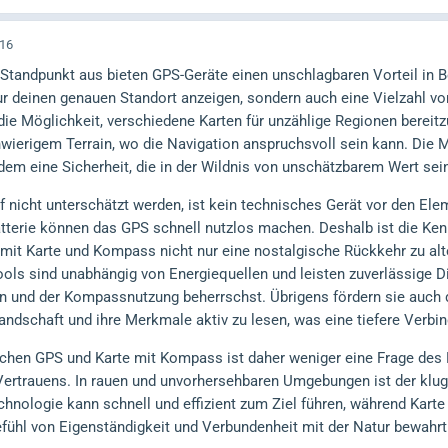
:16
tandpunkt aus bieten GPS-Geräte einen unschlagbaren Vorteil in B
ur deinen genauen Standort anzeigen, sondern auch eine Vielzahl vo
e Möglichkeit, verschiedene Karten für unzählige Regionen bereitzu
ierigem Terrain, wo die Navigation anspruchsvoll sein kann. Die M
udem eine Sicherheit, die in der Wildnis von unschätzbarem Wert sei
rf nicht unterschätzt werden, ist kein technisches Gerät vor den E
atterie können das GPS schnell nutzlos machen. Deshalb ist die Kenn
it Karte und Kompass nicht nur eine nostalgische Rückkehr zu alt
ols sind unabhängig von Energiequellen und leisten zuverlässige D
ion und der Kompassnutzung beherrschst. Übrigens fördern sie auch
Landschaft und ihre Merkmale aktiv zu lesen, was eine tiefere Verb
chen GPS und Karte mit Kompass ist daher weniger eine Frage des 
ertrauens. In rauen und unvorhersehbaren Umgebungen ist der klug
chnologie kann schnell und effizient zum Ziel führen, während Kar
fühl von Eigenständigkeit und Verbundenheit mit der Natur bewahrt