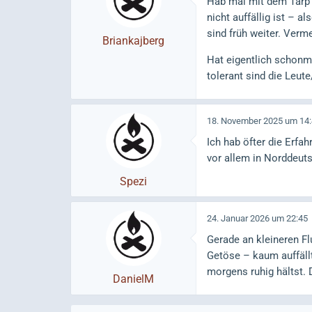
Hab mal mit dem Tarp 
nicht auffällig ist – 
sind früh weiter. Verm
Briankajberg
Hat eigentlich schonma
tolerant sind die Leut
18. November 2025 um 14
Ich hab öfter die Erfa
vor allem in Norddeuts
Spezi
24. Januar 2026 um 22:45
Gerade an kleineren F
Getöse – kaum auffäll
morgens ruhig hältst. 
DanielM