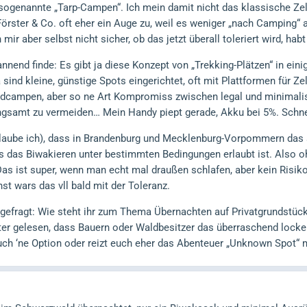
s sogenannte „Tarp-Campen“. Ich mein damit nicht das klassische Zel
örster & Co. oft eher ein Auge zu, weil es weniger „nach Camping“
mir aber selbst nicht sicher, ob das jetzt überall toleriert wird, hab
nend finde: Es gibt ja diese Konzept von „Trekking-Plätzen“ in ein
sind kleine, günstige Spots eingerichtet, oft mit Plattformen für Ze
ldcampen, aber so ne Art Kompromiss zwischen legal und minimalist
gsamt zu vermeiden… Mein Handy piept gerade, Akku bei 5%. Schn
glaube ich), dass in Brandenburg und Mecklenburg-Vorpommern das 
 das Biwakieren unter bestimmten Bedingungen erlaubt ist. Also oh
Das ist super, wenn man echt mal draußen schlafen, aber kein Risik
t wars das vll bald mit der Toleranz.
 gefragt: Wie steht ihr zum Thema Übernachten auf Privatgrundstück
er gelesen, dass Bauern oder Waldbesitzer das überraschend locker
uch ‘ne Option oder reizt euch eher das Abenteuer „Unknown Spot“