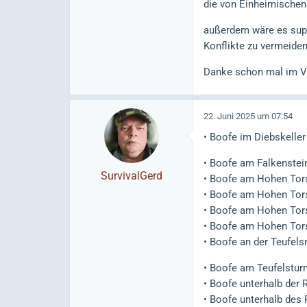
die von Einheimische
außerdem wäre es supe
Konflikte zu vermeide
Danke schon mal im Vo
22. Juni 2025 um 07:54
• Boofe im Diebskeller
• Boofe am Falkenste
SurvivalGerd
• Boofe am Hohen Torst
• Boofe am Hohen Tors
• Boofe am Hohen Tors
• Boofe am Hohen Tors
• Boofe an der Teufel
• Boofe am Teufelstur
• Boofe unterhalb der
• Boofe unterhalb des