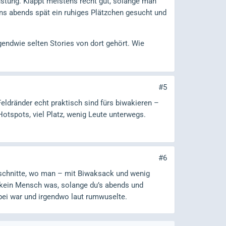
tung. Klappt meistens recht gut, solange man
 uns abends spät ein ruhiges Plätzchen gesucht und
gendwie selten Stories von dort gehört. Wie
#5
eldränder echt praktisch sind fürs biwakieren –
otspots, viel Platz, wenig Leute unterwegs.
#6
bschnitte, wo man – mit Biwaksack und wenig
t kein Mensch was, solange du’s abends und
bei war und irgendwo laut rumwuselte.