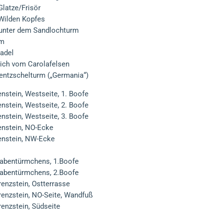
Glatze/Frisör
 Wilden Kopfes
 unter dem Sandlochturm
om
nadel
lich vom Carolafelsen
entzschelturm („Germania“)
nstein, Westseite, 1. Boofe
nstein, Westseite, 2. Boofe
nstein, Westseite, 3. Boofe
enstein, NO-Ecke
enstein, NW-Ecke
Rabentürmchens, 1.Boofe
Rabentürmchens, 2.Boofe
enzstein, Ostterrasse
renzstein, NO-Seite, Wandfuß
enzstein, Südseite