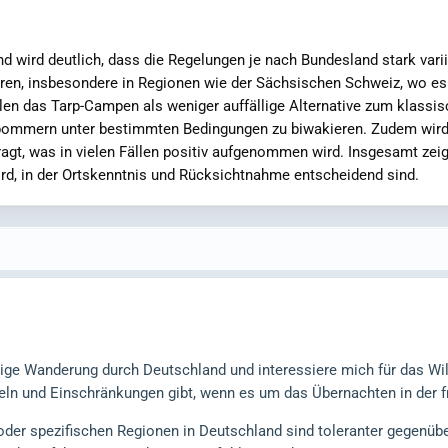
 wird deutlich, dass die Regelungen je nach Bundesland stark varii
eren, insbesondere in Regionen wie der Sächsischen Schweiz, wo e
len das Tarp-Campen als weniger auffällige Alternative zum klassis
pommern unter bestimmten Bedingungen zu biwakieren. Zudem wird 
agt, was in vielen Fällen positiv aufgenommen wird. Insgesamt zei
d, in der Ortskenntnis und Rücksichtnahme entscheidend sind.
gige Wanderung durch Deutschland und interessiere mich für das Wi
eln und Einschränkungen gibt, wenn es um das Übernachten in der fr
der spezifischen Regionen in Deutschland sind toleranter gegenüb