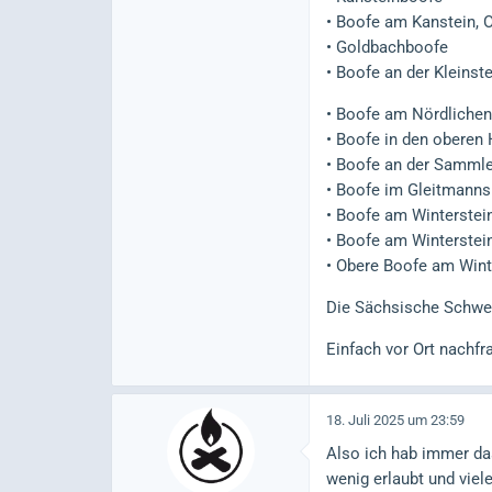
• Boofe am Kanstein, O
• Goldbachboofe
• Boofe an der Kleinst
• Boofe am Nördliche
• Boofe in den oberen
• Boofe an der Samml
• Boofe im Gleitmanns
• Boofe am Winterstei
• Boofe am Winterstein
• Obere Boofe am Winte
Die Sächsische Schwei
Einfach vor Ort nachfr
18. Juli 2025 um 23:59
Also ich hab immer das
wenig erlaubt und viele