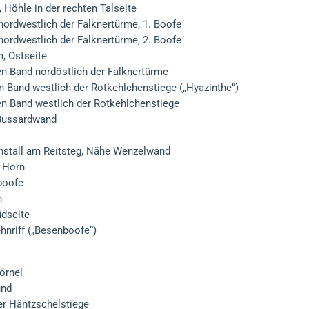
Höhle in der rechten Talseite
nordwestlich der Falknertürme, 1. Boofe
nordwestlich der Falknertürme, 2. Boofe
, Ostseite
en Band nordöstlich der Falknertürme
n Band westlich der Rotkehlchenstiege („Hyazinthe“)
en Band westlich der Rotkehlchenstiege
 Bussardwand
hstall am Reitsteg, Nähe Wenzelwand
 Horn
boofe
n
üdseite
hnriff („Besenboofe“)
Börnel
und
er Häntzschelstiege