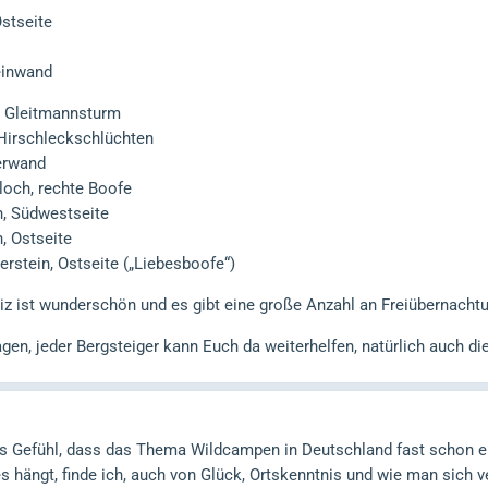
stseite
einwand
n Gleitmannsturm
 Hirschleckschlüchten
erwand
loch, rechte Boofe
n, Südwestseite
, Ostseite
rstein, Ostseite („Liebesboofe“)
z ist wunderschön und es gibt eine große Anzahl an Freiübernachtu
agen, jeder Bergsteiger kann Euch da weiterhelfen, natürlich auch di
 Gefühl, dass das Thema Wildcampen in Deutschland fast schon eine A
s hängt, finde ich, auch von Glück, Ortskenntnis und wie man sich ve