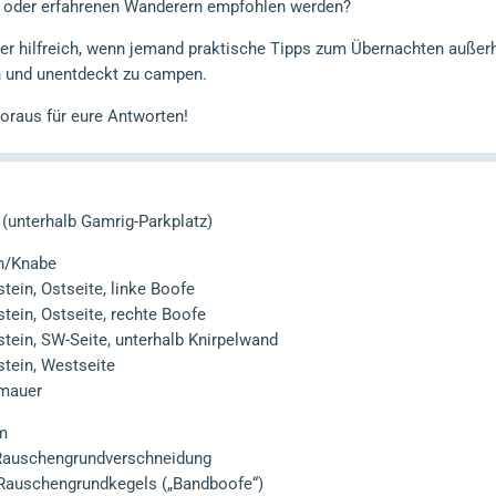
n oder erfahrenen Wanderern empfohlen werden?
r hilfreich, wenn jemand praktische Tipps zum Übernachten außerh
n und unentdeckt zu campen.
raus für eure Antworten!
 (unterhalb Gamrig-Parkplatz)
in/Knabe
ein, Ostseite, linke Boofe
tein, Ostseite, rechte Boofe
tein, SW-Seite, unterhalb Knirpelwand
tein, Westseite
smauer
m
 Rauschengrundverschneidung
 Rauschengrundkegels („Bandboofe“)