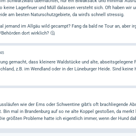
im Schwarzwald übernachtet, nur ein Biwaksack und minimal Ausrüs
also keine Lagerfeuer und Müll dalassen versteht sich. Oft haben wir
eide am besten Naturschutzgebiete, da wird's schnell stressig.
l jemand im Allgäu wild gecampt? Fang da bald ne Tour an, aber ir
e/Behörden dort wirklich? 🤔
:45
hrung gemacht, dass kleinere Waldstücke und alte, abseitsgelegene F
chland, z.B. im Wendland oder in der Lüneburger Heide. Sind keine H
lussläufen wie der Ems oder Schwentine gibt’s oft brachliegende A
t. Bin mal in Brandenburg auf so ne alte Koppel gestoßen, da merk
Die größten Probleme hatte ich eigentlich immer, wenn der Hund da