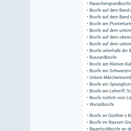
• Rauschengrundboofe, 
• Boofe auf dem Band 
• Boofe auf dem Band 
• Boofe am Pionierturm
• Boofe auf dem unter
• Boofe auf dem obere
• Boofe auf dem unter
• Boofe unterhalb der
• Bussardboofe
• Boofe am Kleinen Ku
• Boofe am Schwarzen
• Untere Märchenturm
• Boofe am Sprunghor
• Boofe am Lehnriff, S
• Boofe östlich vom Le
• Wurzelboofe
• Boofe an Günther ́s 
• Boofe im Nassen Gr
• Bauerlochboofe an d