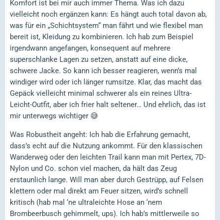
Komfort ist bei mir auch immer Thema. Was ich dazu
vielleicht noch ergänzen kann: Es hängt auch total davon ab,
was für ein „Schichtsystem“ man fährt und wie flexibel man
bereit ist, Kleidung zu kombinieren. Ich hab zum Beispiel
irgendwann angefangen, konsequent auf mehrere
superschlanke Lagen zu setzen, anstatt auf eine dicke,
schwere Jacke. So kann ich besser reagieren, wenn’s mal
windiger wird oder ich länger rumsitze. Klar, das macht das
Gepäck vielleicht minimal schwerer als ein reines Ultra-
Leicht-Outfit, aber ich frier halt seltener… Und ehrlich, das ist
mir unterwegs wichtiger 😅
Was Robustheit angeht: Ich hab die Erfahrung gemacht,
dass’s echt auf die Nutzung ankommt. Für den klassischen
Wanderweg oder den leichten Trail kann man mit Pertex, 7D-
Nylon und Co. schon viel machen, da hält das Zeug
erstaunlich lange. Will man aber durch Gestrüpp, auf Felsen
klettern oder mal direkt am Feuer sitzen, wird’s schnell
kritisch (hab mal ‘ne ultraleichte Hose an ‘nem
Brombeerbusch gehimmelt, ups). Ich hab’s mittlerweile so