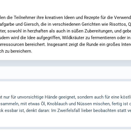
ilen die Teilnehmer ihre kreativen Ideen und Rezepte für die Verwe
hafgarbe und Giersch, die in verschiedenen Gerichten wie Risottos,
uter, sowohl in herzhaften als auch in süßen Zubereitungen, und geb
em wird die Idee aufgegriffen, Wildkräuter zu fermentieren oder i
rressourcen bereichert. Insgesamt zeigt die Runde ein großes Inte
ch zu bereichern.
t nur für unvorsichtige Hände geeignet, sondern auch für eine köst
r sammeln, mit etwas Öl, Knoblauch und Nüssen mischen, fertig ist
ck essbar ist, denkt daran: Im Zweifelsfall lieber beobachten statt 