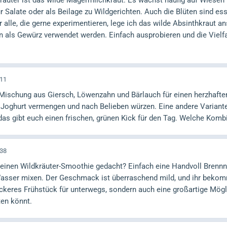
räuter ist das wilde Magermilchkraut. Es wächst häufig auf Wiesen 
 Salate oder als Beilage zu Wildgerichten. Auch die Blüten sind es
r alle, die gerne experimentieren, lege ich das wilde Absinthkraut 
 als Gewürz verwendet werden. Einfach ausprobieren und die Vielfa
:11
 Mischung aus Giersch, Löwenzahn und Bärlauch für einen herzhaften
 Joghurt vermengen und nach Belieben würzen. Eine andere Varian
as gibt euch einen frischen, grünen Kick für den Tag. Welche Kombi
:38
 einen Wildkräuter-Smoothie gedacht? Einfach eine Handvoll Brenn
asser mixen. Der Geschmack ist überraschend mild, und ihr bekom
leckeres Frühstück für unterwegs, sondern auch eine großartige Mögli
ten könnt.