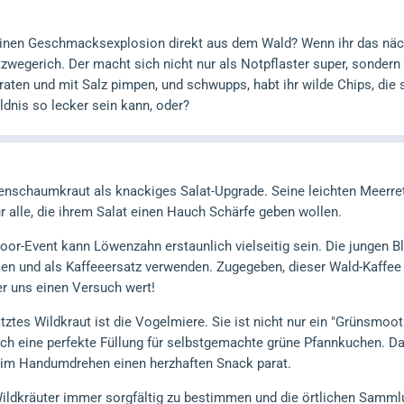
leinen Geschmacksexplosion direkt aus dem Wald? Wenn ihr das näch
zwegerich. Der macht sich nicht nur als Notpflaster super, sondern 
braten und mit Salz pimpen, und schwupps, habt ihr wilde Chips, di
ldnis so lecker sein kann, oder?
enschaumkraut als knackiges Salat-Upgrade. Seine leichten Meerrett
r alle, die ihrem Salat einen Hauch Schärfe geben wollen.
oor-Event kann Löwenzahn erstaunlich vielseitig sein. Die jungen Blä
n und als Kaffeeersatz verwenden. Zugegeben, dieser Wald-Kaffee is
er uns einen Versuch wert!
tztes Wildkraut ist die Vogelmiere. Sie ist nicht nur ein "Grünsmoot
uch eine perfekte Füllung für selbstgemachte grüne Pfannkuchen. D
t im Handumdrehen einen herzhaften Snack parat.
Wildkräuter immer sorgfältig zu bestimmen und die örtlichen Samml