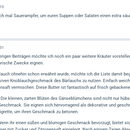
:15
ch mal Sauerampfer, um euren Suppen oder Salaten einen extra säuer
:01
rigen Beiträgen möchte ich noch ein paar weitere Kräuter vorstellen
arische Zwecke eignen.
lauch ohnehin schon erwähnt wurde, möchte ich die Liste damit beg
nsiven Knoblauchgeschmack des Bärlauchs zu nutzen. Einfach weiche
nsaft vermischen. Diese Butter ist fantastisch auf frisch gebackenem
Die kleinen, zarten Blüten des Gänseblümchens sind nicht nur hüb
 Geschmack. Sie eignen sich hervorragend als dekorative und gesch
aigrette, um ihren Geschmack zu betonen.
Wenn ihr einen süßen und blumigen Geschmack bevorzugt, bietet si
er mit Zucker und Zitronensaft eingelegt. Nach einigen Tagen Abse