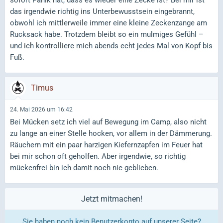
sofort Panik hat, dass es wieder eine Zecke ist? Bei mir ist
das irgendwie richtig ins Unterbewusstsein eingebrannt,
obwohl ich mittlerweile immer eine kleine Zeckenzange am
Rucksack habe. Trotzdem bleibt so ein mulmiges Gefühl –
und ich kontrolliere mich abends echt jedes Mal von Kopf bis
Fuß.
Timus
24. Mai 2026 um 16:42
Bei Mücken setz ich viel auf Bewegung im Camp, also nicht
zu lange an einer Stelle hocken, vor allem in der Dämmerung.
Räuchern mit ein paar harzigen Kiefernzapfen im Feuer hat
bei mir schon oft geholfen. Aber irgendwie, so richtig
mückenfrei bin ich damit noch nie geblieben.
Jetzt mitmachen!
Sie haben noch kein Benutzerkonto auf unserer Seite?