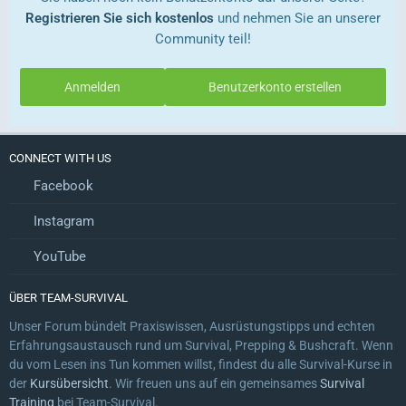
Registrieren Sie sich kostenlos
und nehmen Sie an unserer
Community teil!
Anmelden
Benutzerkonto erstellen
CONNECT WITH US
Facebook
Instagram
YouTube
ÜBER TEAM-SURVIVAL
Unser Forum bündelt Praxiswissen, Ausrüstungstipps und echten
Erfahrungsaustausch rund um Survival, Prepping & Bushcraft. Wenn
du vom Lesen ins Tun kommen willst, findest du alle Survival-Kurse in
der
Kursübersicht
. Wir freuen uns auf ein gemeinsames
Survival
Training
bei Team-Survival.