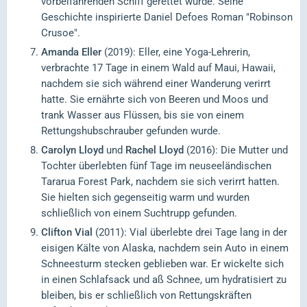
vorbeifahrenden Schiff gerettet wurde. Seine
Geschichte inspirierte Daniel Defoes Roman "Robinson
Crusoe".
Amanda Eller
(2019): Eller, eine Yoga-Lehrerin,
verbrachte 17 Tage in einem Wald auf Maui, Hawaii,
nachdem sie sich während einer Wanderung verirrt
hatte. Sie ernährte sich von Beeren und Moos und
trank Wasser aus Flüssen, bis sie von einem
Rettungshubschrauber gefunden wurde.
Carolyn Lloyd
und
Rachel Lloyd
(2016): Die Mutter und
Tochter überlebten fünf Tage im neuseeländischen
Tararua Forest Park, nachdem sie sich verirrt hatten.
Sie hielten sich gegenseitig warm und wurden
schließlich von einem Suchtrupp gefunden.
Clifton Vial
(2011): Vial überlebte drei Tage lang in der
eisigen Kälte von Alaska, nachdem sein Auto in einem
Schneesturm stecken geblieben war. Er wickelte sich
in einen Schlafsack und aß Schnee, um hydratisiert zu
bleiben, bis er schließlich von Rettungskräften