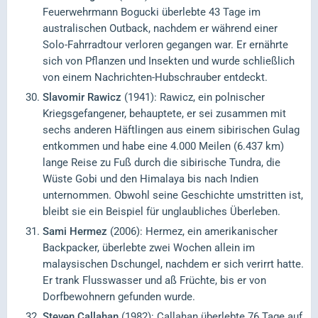
Feuerwehrmann Bogucki überlebte 43 Tage im
australischen Outback, nachdem er während einer
Solo-Fahrradtour verloren gegangen war. Er ernährte
sich von Pflanzen und Insekten und wurde schließlich
von einem Nachrichten-Hubschrauber entdeckt.
Slavomir Rawicz
(1941): Rawicz, ein polnischer
Kriegsgefangener, behauptete, er sei zusammen mit
sechs anderen Häftlingen aus einem sibirischen Gulag
entkommen und habe eine 4.000 Meilen (6.437 km)
lange Reise zu Fuß durch die sibirische Tundra, die
Wüste Gobi und den Himalaya bis nach Indien
unternommen. Obwohl seine Geschichte umstritten ist,
bleibt sie ein Beispiel für unglaubliches Überleben.
Sami Hermez
(2006): Hermez, ein amerikanischer
Backpacker, überlebte zwei Wochen allein im
malaysischen Dschungel, nachdem er sich verirrt hatte.
Er trank Flusswasser und aß Früchte, bis er von
Dorfbewohnern gefunden wurde.
Steven Callahan
(1982): Callahan überlebte 76 Tage auf